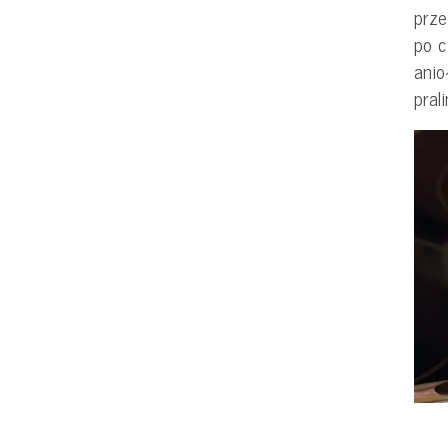
prze
po c
anio
pral