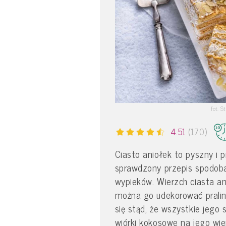
fot. S
4.51
(170)
Ciasto aniołek to pyszny i 
sprawdzony przepis spodoba 
wypieków. Wierzch ciasta an
można go udekorować pralin
się stąd, że wszystkie jego
wiórki kokosowe na jego wi