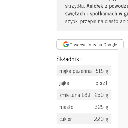
skrzydła.
Aniołek
z powodze
świętach i spotkaniach w 
szybki przepis na ciasto ani
Obserwuj nas na Google
Składniki:
mąka pszenna
515
g
jajka
5
szt.
śmietana 18%
250
g
masło
325
g
cukier
220
g