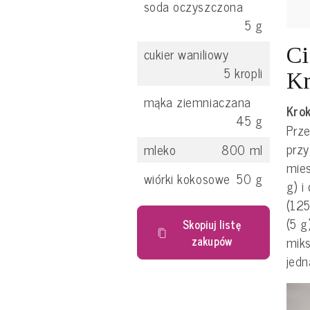
soda oczyszczona
5
g
Ci
cukier waniliowy
5
kropli
Kr
mąka ziemniaczana
Krok
45
g
Prze
przy
mleko
800
ml
mie
wiórki kokosowe
50
g
g) i
(125
(5 g
Skopiuj listę
miks
zakupów
jedn