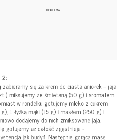
 2:
j zabieramy się za krem do ciasta aniołek – jaja
zt.) miksujemy ze śmietaną (50 g) i aromatem.
omiast w rondelku gotujemy mleko z cukrem
 g), 1 łyżką mąki (15 g) i masłem (250 g) i
niowo dodajemy do nich zmiksowane jaja.
lę gotujemy aż całość zgęstnieje -
ystencja jak budyń. Następnie gorącą masę