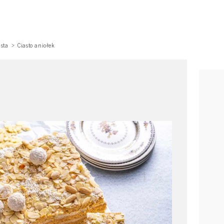
asta
Ciasto aniołek