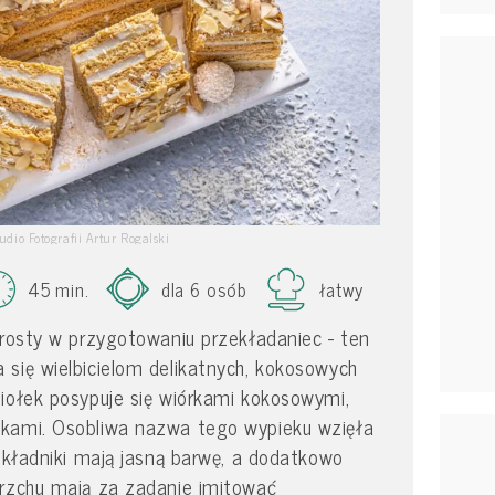
tudio Fotografii Artur Rogalski
45 min.
dla 6 osób
łatwy
prosty w przygotowaniu przekładaniec - ten
się wielbicielom delikatnych, kokosowych
iołek posypuje się wiórkami kokosowymi,
kami. Osobliwa nazwa tego wypieku wzięła
 składniki mają jasną barwę, a dodatkowo
erzchu mają za zadanie imitować