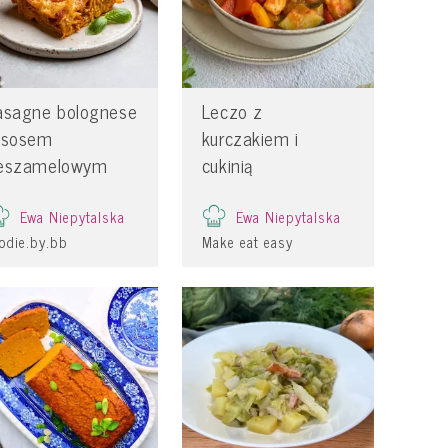
asagne bolognese
Leczo z
 sosem
kurczakiem i
eszamelowym
cukinią
Ewa Niepytalska
Ewa Niepytalska
odie.by.bb
Make eat easy