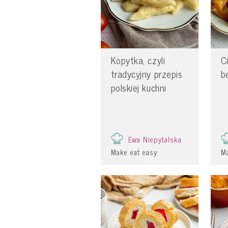
Kopytka, czyli
C
tradycyjny przepis
b
polskiej kuchni
Ewa Niepytalska
Make eat easy
Ma