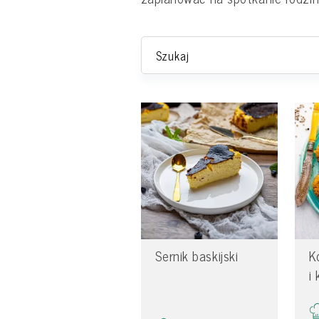
Sernik baskijski
K
i