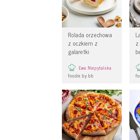
Rolada orzechowa
L
z oczkiem z
z
galaretki
b
Ewa Niepytalska
foodie.by.bb
fo