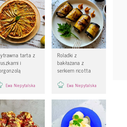
ytrawna tarta z
Roladki z
ruszkami i
bakłażana z
orgonzolą
serkiem ricotta
Ewa Niepytalska
Ewa Niepytalska