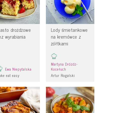
iasto drożdżowe
Lody śmietankowe
ez wyrabiania
na kremówce z
żółtkami
Martyna Dróżdż-
Ewa Niepytalska
Kocełuch
ke eat easy
Artur Rogalski