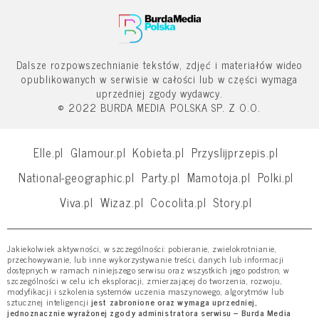
Dalsze rozpowszechnianie tekstów, zdjęć i materiałów wideo
opublikowanych w serwisie w całości lub w części wymaga
uprzedniej zgody wydawcy.
© 2022 BURDA MEDIA POLSKA SP. Z O.O.
Elle.pl
Glamour.pl
Kobieta.pl
Przyslijprzepis.pl
National-geographic.pl
Party.pl
Mamotoja.pl
Polki.pl
Viva.pl
Wizaz.pl
Cocolita.pl
Story.pl
Jakiekolwiek aktywności, w szczególności: pobieranie, zwielokrotnianie,
przechowywanie, lub inne wykorzystywanie treści, danych lub informacji
dostępnych w ramach niniejszego serwisu oraz wszystkich jego podstron, w
szczególności w celu ich eksploracji, zmierzającej do tworzenia, rozwoju,
modyfikacji i szkolenia systemów uczenia maszynowego, algorytmów lub
sztucznej inteligencji
jest zabronione oraz wymaga uprzedniej,
jednoznacznie wyrażonej zgody administratora serwisu – Burda Media