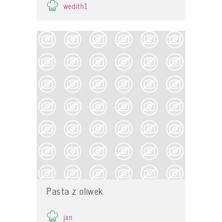
wedith1
Pasta z oliwek.
jan