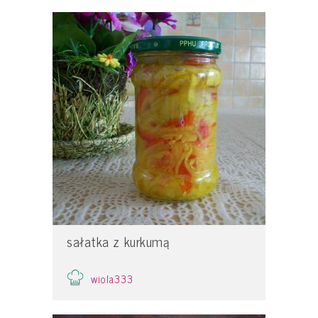
sałatka z kurkumą
wiola333