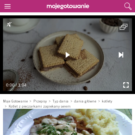
0:00 / 1:04
Moje Gotowanie
Przepisy
Typ dania
dania główne
kotlety
Kotlet z pieczarkami zapiekany serem