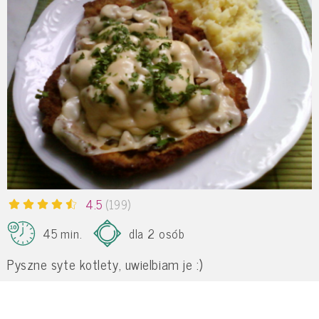
4.5
(199)
45 min.
dla 2 osób
Pyszne syte kotlety, uwielbiam je :)