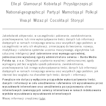
Elle.pl
Glamour.pl
Kobieta.pl
Przyslijprzepis.pl
National-geographic.pl
Party.pl
Mamotoja.pl
Polki.pl
Viva.pl
Wizaz.pl
Cocolita.pl
Story.pl
Jakiekolwiek aktywności, w szczególności: pobieranie, zwielokrotnianie,
przechowywanie, lub inne wykorzystywanie treści, danych lub informacji
dostępnych w ramach niniejszego serwisu oraz wszystkich jego podstron, w
szczególności w celu ich eksploracji, zmierzającej do tworzenia, rozwoju,
modyfikacji i szkolenia systemów uczenia maszynowego, algorytmów lub
sztucznej inteligencji
jest zabronione oraz wymaga uprzedniej,
jednoznacznie wyrażonej zgody administratora serwisu – Burda Media
Polska sp. z o.o.
Obowiązek uzyskania wyraźnej i jednoznacznej zgody
wymagany jest bez względu sposób pobierania, zwielokrotniania,
przechowywania lub innego wykorzystywania treści, danych lub informacji
dostępnych w ramach niniejszego serwisu oraz wszystkich jego podstron, jak
również bez względu na charakter tych treści, danych i informacji.
Powyższe nie dotyczy wyłącznie przypadków wykorzystywania treści,
danych i informacji w celu umożliwienia i ułatwienia ich wyszukiwania przez
wyszukiwarki internetowe oraz umożliwienia pozycjonowania stron
internetowych zawierających serwisy internetowe w ramach indeksowania
wyników wyszukiwania wyszukiwarek internetowych
Więcej informacji znajdziesz
tutaj
.