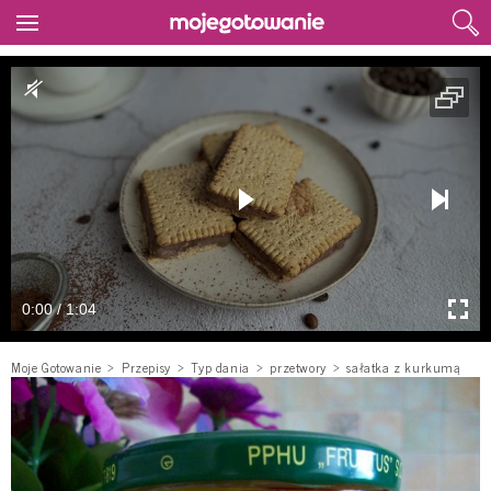
0:00 / 1:04
Moje Gotowanie
Przepisy
Typ dania
przetwory
sałatka z kurkumą