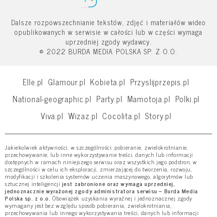
Dalsze rozpowszechnianie tekstów, zdjęć i materiałów wideo
opublikowanych w serwisie w całości lub w części wymaga
uprzedniej zgody wydawcy.
© 2022 BURDA MEDIA POLSKA SP. Z O.O.
Elle.pl
Glamour.pl
Kobieta.pl
Przyslijprzepis.pl
National-geographic.pl
Party.pl
Mamotoja.pl
Polki.pl
Viva.pl
Wizaz.pl
Cocolita.pl
Story.pl
Jakiekolwiek aktywności, w szczególności: pobieranie, zwielokrotnianie,
przechowywanie, lub inne wykorzystywanie treści, danych lub informacji
dostępnych w ramach niniejszego serwisu oraz wszystkich jego podstron, w
szczególności w celu ich eksploracji, zmierzającej do tworzenia, rozwoju,
modyfikacji i szkolenia systemów uczenia maszynowego, algorytmów lub
sztucznej inteligencji
jest zabronione oraz wymaga uprzedniej,
jednoznacznie wyrażonej zgody administratora serwisu – Burda Media
Polska sp. z o.o.
Obowiązek uzyskania wyraźnej i jednoznacznej zgody
wymagany jest bez względu sposób pobierania, zwielokrotniania,
przechowywania lub innego wykorzystywania treści, danych lub informacji