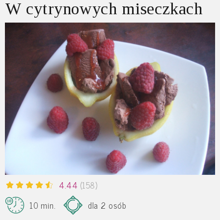
W cytrynowych miseczkach
4.44
(158)
10 min.
dla 2 osób