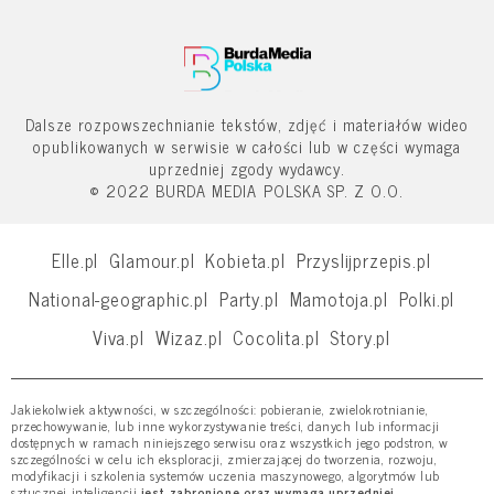
Dalsze rozpowszechnianie tekstów, zdjęć i materiałów wideo
opublikowanych w serwisie w całości lub w części wymaga
uprzedniej zgody wydawcy.
© 2022 BURDA MEDIA POLSKA SP. Z O.O.
Elle.pl
Glamour.pl
Kobieta.pl
Przyslijprzepis.pl
National-geographic.pl
Party.pl
Mamotoja.pl
Polki.pl
Viva.pl
Wizaz.pl
Cocolita.pl
Story.pl
Jakiekolwiek aktywności, w szczególności: pobieranie, zwielokrotnianie,
przechowywanie, lub inne wykorzystywanie treści, danych lub informacji
dostępnych w ramach niniejszego serwisu oraz wszystkich jego podstron, w
szczególności w celu ich eksploracji, zmierzającej do tworzenia, rozwoju,
modyfikacji i szkolenia systemów uczenia maszynowego, algorytmów lub
sztucznej inteligencji
jest zabronione oraz wymaga uprzedniej,