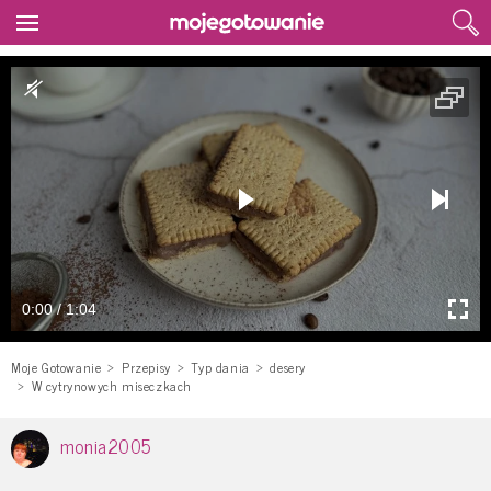
0:00 / 1:04
Moje Gotowanie
Przepisy
Typ dania
desery
W cytrynowych miseczkach
monia2005