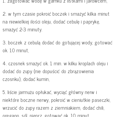
1. zagotować wodę w garnku z listkami i jałowcem,
2. w tym czasie pokroić boczek i smażyć kilka minut
na niewielkiej ilości oleju, dodać cebulę i paprykę,
smażyć 2-3 minuty.
3. boczek z cebulą dodać do gotującej wody, gotować
ok. 10 minut,
4. czosnek smażyć ok. 1 min. w kilku kroplach oleju i
dodać do zupy (nie dopuścić do zbrązowienia
czosnku), dodać kumin,
5. liście jarmużu opłukać, wyciąć główny nerw i
niektóre boczne nerwy, pokroić w cieniutkie paseczki,
wrzucić do zupy razem z ziemniakiem, dodać chili,
oregano, sól, pieprz, gotować ok. 10 minut.