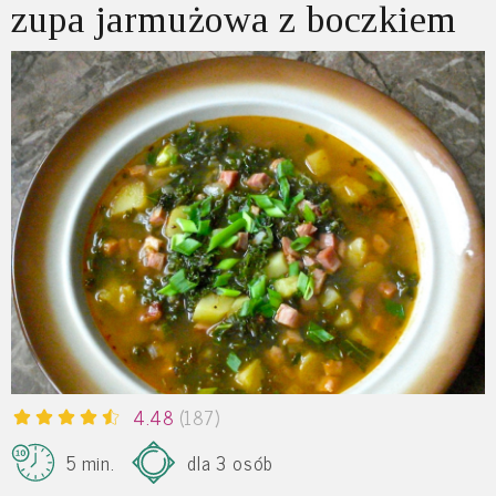
zupa jarmużowa z boczkiem
4.48
(187)
5 min.
dla 3 osób