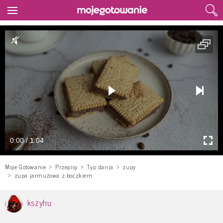
0:00 / 1:04
Moje Gotowanie
Przepisy
Typ dania
zupy
zupa jarmużowa z boczkiem
kszyhu