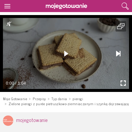
0:00 / 1:04
Moje Gotowanie
Przepisy
Typ dania
pierogi
Zielone pierogi z purée pietruszkowo-ziemniaczanym i szynką dojrzewającą
mojegotowanie