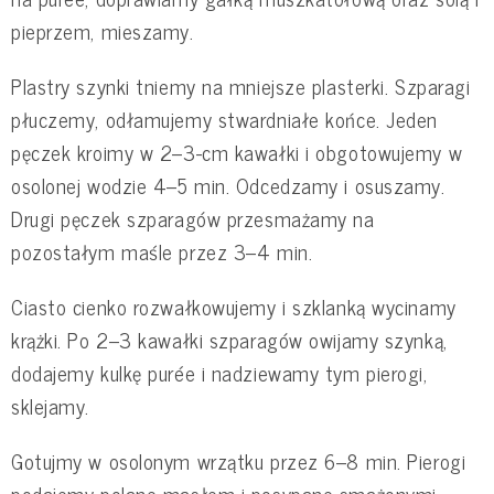
pieprzem, mieszamy.
Plastry szynki tniemy na mniejsze plasterki. Szparagi
płuczemy, odłamujemy stwardniałe końce. Jeden
pęczek kroimy w 2–3-cm kawałki i obgotowujemy w
osolonej wodzie 4–5 min. Odcedzamy i osuszamy.
Drugi pęczek szparagów przesmażamy na
pozostałym maśle przez 3–4 min.
Ciasto cienko rozwałkowujemy i szklanką wycinamy
krążki. Po 2–3 kawałki szparagów owijamy szynką,
dodajemy kulkę purée i nadziewamy tym pierogi,
sklejamy.
Gotujmy w osolonym wrzątku przez 6–8 min. Pierogi
podajemy polane masłem i posypane smażonymi