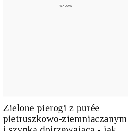
Zielone pierogi z purée
pietruszkowo-ziemniaczanym
i szynką dojrzewającą - jak