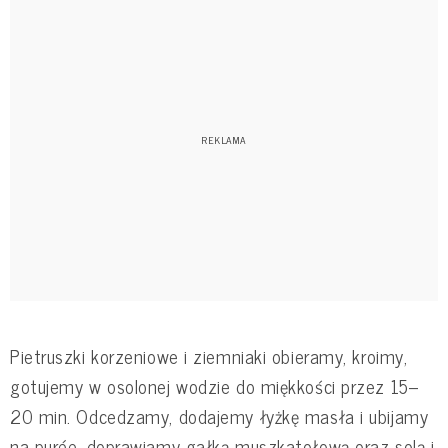
Pietruszki korzeniowe i ziemniaki obieramy, kroimy,
gotujemy w osolonej wodzie do miękkości przez 15–
20 min. Odcedzamy, dodajemy łyżkę masła i ubijamy
na purée, doprawiamy gałką muszkatołową oraz solą i