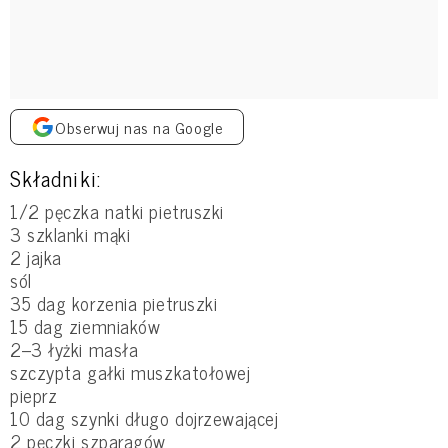
Obserwuj nas na Google
Składniki:
1/2 pęczka natki pietruszki
3 szklanki mąki
2 jajka
sól
35 dag korzenia pietruszki
15 dag ziemniaków
2–3 łyżki masła
szczypta gałki muszkatołowej
pieprz
10 dag szynki długo dojrzewającej
2 pęczki szparagów