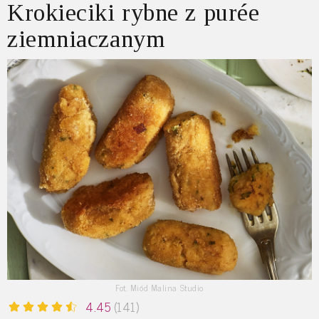
Krokieciki rybne z purée
ziemniaczanym
Fot. Miód Malina Studio
4.45
(141)