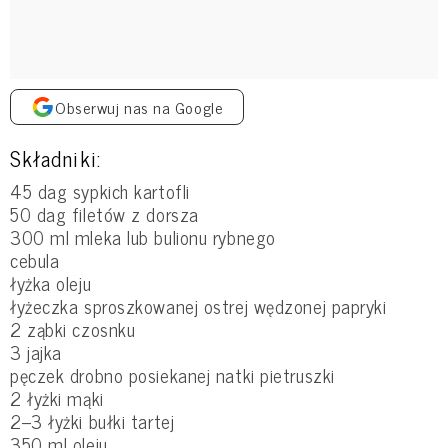
Obserwuj nas na Google
Składniki:
45 dag sypkich kartofli
50 dag filetów z dorsza
300 ml mleka lub bulionu rybnego
cebula
łyżka oleju
łyżeczka sproszkowanej ostrej wędzonej papryki
2 ząbki czosnku
3 jajka
pęczek drobno posiekanej natki pietruszki
2 łyżki mąki
2–3 łyżki bułki tartej
350 ml oleju