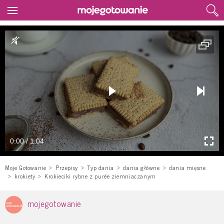
0:00 / 1:04
Moje Gotowanie
Przepisy
Typ dania
dania główne
dania mięsne
krokiety
Krokieciki rybne z purée ziemniaczanym
mojegotowanie