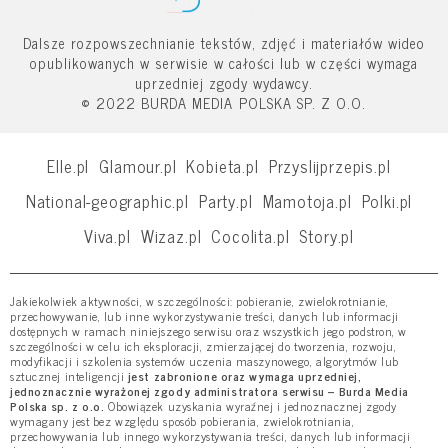
Dalsze rozpowszechnianie tekstów, zdjęć i materiałów wideo
opublikowanych w serwisie w całości lub w części wymaga
uprzedniej zgody wydawcy.
© 2022 BURDA MEDIA POLSKA SP. Z O.O.
Elle.pl
Glamour.pl
Kobieta.pl
Przyslijprzepis.pl
National-geographic.pl
Party.pl
Mamotoja.pl
Polki.pl
Viva.pl
Wizaz.pl
Cocolita.pl
Story.pl
Jakiekolwiek aktywności, w szczególności: pobieranie, zwielokrotnianie,
przechowywanie, lub inne wykorzystywanie treści, danych lub informacji
dostępnych w ramach niniejszego serwisu oraz wszystkich jego podstron, w
szczególności w celu ich eksploracji, zmierzającej do tworzenia, rozwoju,
modyfikacji i szkolenia systemów uczenia maszynowego, algorytmów lub
sztucznej inteligencji
jest zabronione oraz wymaga uprzedniej,
jednoznacznie wyrażonej zgody administratora serwisu – Burda Media
Polska sp. z o.o.
Obowiązek uzyskania wyraźnej i jednoznacznej zgody
wymagany jest bez względu sposób pobierania, zwielokrotniania,
przechowywania lub innego wykorzystywania treści, danych lub informacji