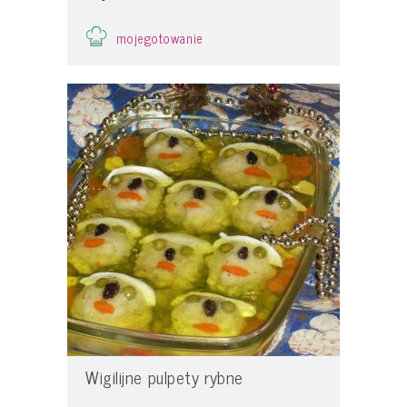
mojegotowanie
Wigilijne pulpety rybne