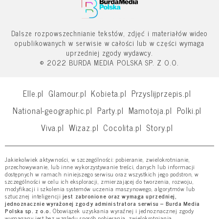
Dalsze rozpowszechnianie tekstów, zdjęć i materiałów wideo
opublikowanych w serwisie w całości lub w części wymaga
uprzedniej zgody wydawcy.
© 2022 BURDA MEDIA POLSKA SP. Z O.O.
Elle.pl
Glamour.pl
Kobieta.pl
Przyslijprzepis.pl
National-geographic.pl
Party.pl
Mamotoja.pl
Polki.pl
Viva.pl
Wizaz.pl
Cocolita.pl
Story.pl
Jakiekolwiek aktywności, w szczególności: pobieranie, zwielokrotnianie,
przechowywanie, lub inne wykorzystywanie treści, danych lub informacji
dostępnych w ramach niniejszego serwisu oraz wszystkich jego podstron, w
szczególności w celu ich eksploracji, zmierzającej do tworzenia, rozwoju,
modyfikacji i szkolenia systemów uczenia maszynowego, algorytmów lub
sztucznej inteligencji
jest zabronione oraz wymaga uprzedniej,
jednoznacznie wyrażonej zgody administratora serwisu – Burda Media
Polska sp. z o.o.
Obowiązek uzyskania wyraźnej i jednoznacznej zgody
wymagany jest bez względu sposób pobierania, zwielokrotniania,