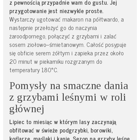
z pewnością przypadnie wam do gustu. Jej
przygotowanie jest niezwykle proste.
Wystarczy ugotować makaron na półtwardo, a
następnie przełożyć go do naczynia
żaroodpornego, połączyć z grzybami i zalać
sosem ziołowo–śmietanowym. Całość posypuje
się obficie serem żółtym i zapieka przez około
20 minut w piekarniku rozgrzanym do
temperatury 180°C.
Pomysły na smaczne dania
z grzybami leśnymi w roli
głównej
Lipiec to miesiąc w którym lasy zaczynają
obfitować w świeże podgrzybki, borowiki,
koźlarze, maślaki i kanie. Sezon na grzyby leśne