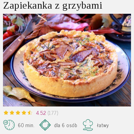
Zapiekanka z grzybami
4.52
(177)
60 min.
dla 6 osób
łatwy