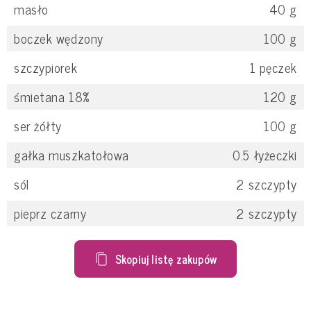
masło
40
g
boczek wędzony
100
g
szczypiorek
1
pęczek
śmietana 18%
120
g
ser żółty
100
g
gałka muszkatołowa
0.5
łyżeczki
sól
2
szczypty
pieprz czarny
2
szczypty
Skopiuj listę zakupów