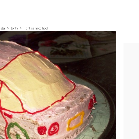
asta
torty
Tort samochód