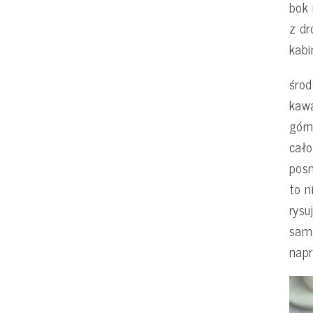
bok 
z dr
kab
śro
kaw
górn
cało
pos
to n
rysu
samo
nap