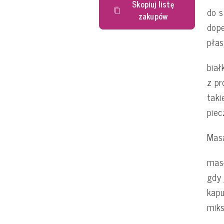
Skopiuj listę
do s
zakupów
dope
płas
biał
z pr
taki
pie
Masa
masł
gdy 
kapu
mik