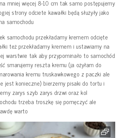
na mniej więcej 8-10 cm tak samo postępujemy
ogiej strony odciete kawałki będą służyły jako
ina samochodu
dek samochodu przekładamy kremem odcięte
ałki też przekładamy kremem i ustawiamy na
ej warstwie tak aby przypominało to samochód
ść smarujemy reszta kremu (ja ożyłam do
marowania kremu truskawkowego z paczki ale
ie jest konieczne) bierzemy pisaki do tortu i
jemy zarys szyb zarys drzwi oraz kol
chodu trzeba troszkę się pomęczyć ale
rawdę warto