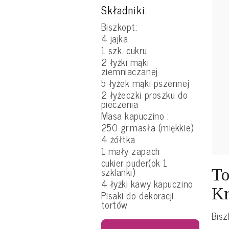
Składniki:
Biszkopt:
4 jajka
1 szk. cukru
2 łyżki mąki
ziemniaczanej
5 łyżek mąki pszennej
2 łyżeczki proszku do
pieczenia
Masa kapuczino :
250 gr.masła (miękkie)
4 żółtka
1 mały zapach
cukier puder(ok 1
szklanki)
To
4 łyżki kawy kapuczino
Kr
Pisaki do dekoracji
tortów
Bisz