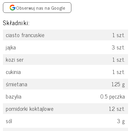
Obserwuj nas na Google
Składniki:
ciasto francuskie
1
szt.
jajka
3
szt.
kozi ser
1
szt.
cukinia
1
szt.
śmietana
125
g
bazylia
0.5
pęczka
pomidorki koktajlowe
12
szt.
sól
3
g