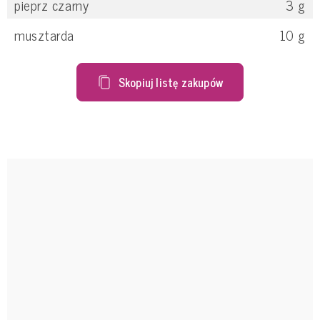
pieprz czarny
3
g
musztarda
10
g
Skopiuj listę zakupów