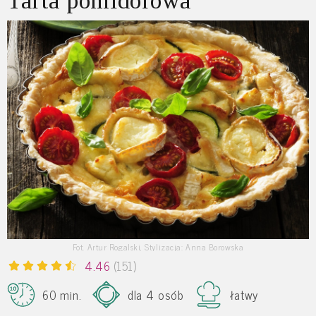
Tarta pomidorowa
Fot. Artur Rogalski, Stylizacja: Anna Borowska
4.46
(151)
60 min.
dla 4 osób
łatwy