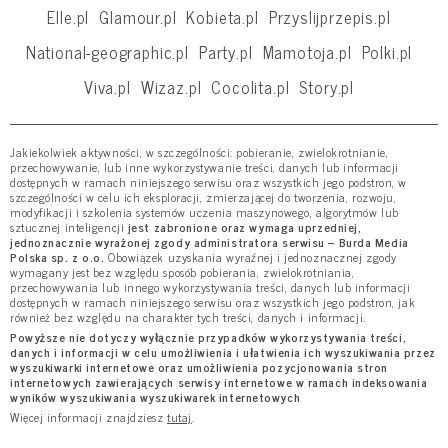
Elle.pl
Glamour.pl
Kobieta.pl
Przyslijprzepis.pl
National-geographic.pl
Party.pl
Mamotoja.pl
Polki.pl
Viva.pl
Wizaz.pl
Cocolita.pl
Story.pl
Jakiekolwiek aktywności, w szczególności: pobieranie, zwielokrotnianie,
przechowywanie, lub inne wykorzystywanie treści, danych lub informacji
dostępnych w ramach niniejszego serwisu oraz wszystkich jego podstron, w
szczególności w celu ich eksploracji, zmierzającej do tworzenia, rozwoju,
modyfikacji i szkolenia systemów uczenia maszynowego, algorytmów lub
sztucznej inteligencji
jest zabronione oraz wymaga uprzedniej,
jednoznacznie wyrażonej zgody administratora serwisu – Burda Media
Polska sp. z o.o.
Obowiązek uzyskania wyraźnej i jednoznacznej zgody
wymagany jest bez względu sposób pobierania, zwielokrotniania,
przechowywania lub innego wykorzystywania treści, danych lub informacji
dostępnych w ramach niniejszego serwisu oraz wszystkich jego podstron, jak
również bez względu na charakter tych treści, danych i informacji.
Powyższe nie dotyczy wyłącznie przypadków wykorzystywania treści,
danych i informacji w celu umożliwienia i ułatwienia ich wyszukiwania przez
wyszukiwarki internetowe oraz umożliwienia pozycjonowania stron
internetowych zawierających serwisy internetowe w ramach indeksowania
wyników wyszukiwania wyszukiwarek internetowych
Więcej informacji znajdziesz
tutaj
.