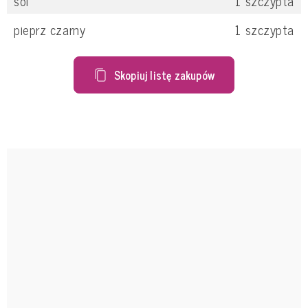
sól
1
szczypta
pieprz czarny
1
szczypta
Skopiuj listę zakupów