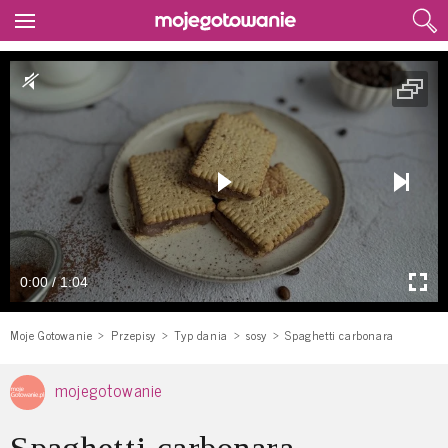
0:00 / 1:04
Moje Gotowanie
Przepisy
Typ dania
sosy
Spaghetti carbonara
mojegotowanie