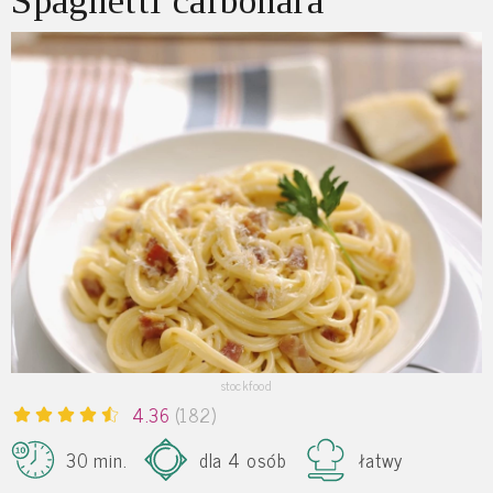
Spaghetti carbonara
stockfood
4.36
(182)
30 min.
dla 4 osób
łatwy