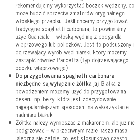
rekomendujemy wykorzystać boczek wędzony, co
może budzić sprzeciw amatorów oryginalnego
włoskiego przepisu. Jeśli chcemy przygotować
tradycyjne spaghetti carbonara, to powinniśmy
użyć Guanciale – włoską wędlinę z podgardla
wieprzowego lub policzków. Jest to podsuszony i
dojrzewający wyrób wędliniarski, który możemy
zastąpić również Pancettą (typ dojrzewającego
boczku wieprzowego).
Do przygotowania spaghetti carbonara
niezbędne są wyłącznie żółtka jaj
. Białka z
powodzeniem możemy użyć do przygotowania
deseru, np. bezy, która jest zdecydowanie
najpopularniejszym sposobem na wykorzystanie
nadmiaru białek.
Żółtka należy wymieszać z makaronem, ale już nie
podgrzewać – w przeciwnym razie nasza masa
jajeczna się zetnie, co jest stosunkowo często