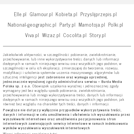
Elle.pl
Glamour.pl
Kobieta.pl
Przyslijprzepis.pl
National-geographic.pl
Party.pl
Mamotoja.pl
Polki.pl
Viva.pl
Wizaz.pl
Cocolita.pl
Story.pl
Jakiekolwiek aktywności, w szczególności: pobieranie, zwielokrotnianie,
przechowywanie, lub inne wykorzystywanie treści, danych lub informacji
dostępnych w ramach niniejszego serwisu oraz wszystkich jego podstron, w
szczególności w celu ich eksploracji, zmierzającej do tworzenia, rozwoju,
modyfikacji i szkolenia systemów uczenia maszynowego, algorytmów lub
sztucznej inteligencji
jest zabronione oraz wymaga uprzedniej,
jednoznacznie wyrażonej zgody administratora serwisu – Burda Media
Polska sp. z o.o.
Obowiązek uzyskania wyraźnej i jednoznacznej zgody
wymagany jest bez względu sposób pobierania, zwielokrotniania,
przechowywania lub innego wykorzystywania treści, danych lub informacji
dostępnych w ramach niniejszego serwisu oraz wszystkich jego podstron, jak
również bez względu na charakter tych treści, danych i informacji.
Powyższe nie dotyczy wyłącznie przypadków wykorzystywania treści,
danych i informacji w celu umożliwienia i ułatwienia ich wyszukiwania przez
wyszukiwarki internetowe oraz umożliwienia pozycjonowania stron
internetowych zawierających serwisy internetowe w ramach indeksowania
wyników wyszukiwania wyszukiwarek internetowych
Więcej informacji znajdziesz
tutaj
.