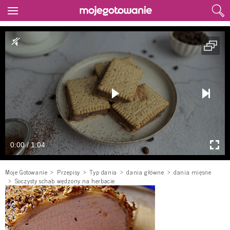
0:00 / 1:04
Moje Gotowanie
Przepisy
Typ dania
dania główne
dania mięsne
Soczysty schab wędzony na herbacie