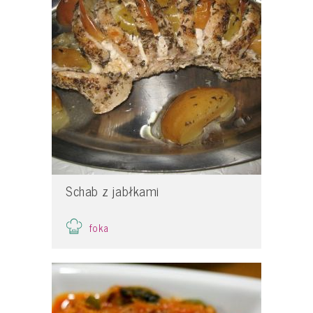
Schab z jabłkami
foka