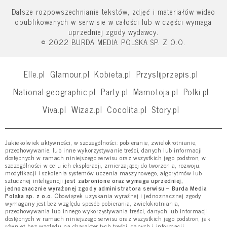
Dalsze rozpowszechnianie tekstów, zdjęć i materiałów wideo
opublikowanych w serwisie w całości lub w części wymaga
uprzedniej zgody wydawcy.
© 2022 BURDA MEDIA POLSKA SP. Z O.O.
Elle.pl
Glamour.pl
Kobieta.pl
Przyslijprzepis.pl
National-geographic.pl
Party.pl
Mamotoja.pl
Polki.pl
Viva.pl
Wizaz.pl
Cocolita.pl
Story.pl
Jakiekolwiek aktywności, w szczególności: pobieranie, zwielokrotnianie,
przechowywanie, lub inne wykorzystywanie treści, danych lub informacji
dostępnych w ramach niniejszego serwisu oraz wszystkich jego podstron, w
szczególności w celu ich eksploracji, zmierzającej do tworzenia, rozwoju,
modyfikacji i szkolenia systemów uczenia maszynowego, algorytmów lub
sztucznej inteligencji
jest zabronione oraz wymaga uprzedniej,
jednoznacznie wyrażonej zgody administratora serwisu – Burda Media
Polska sp. z o.o.
Obowiązek uzyskania wyraźnej i jednoznacznej zgody
wymagany jest bez względu sposób pobierania, zwielokrotniania,
przechowywania lub innego wykorzystywania treści, danych lub informacji
dostępnych w ramach niniejszego serwisu oraz wszystkich jego podstron, jak
również bez względu na charakter tych treści, danych i informacji.