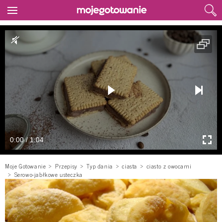
0:00 / 1:04
Moje Gotowanie
Przepisy
Typ dania
ciasta
ciasto z owocami
Serowo-jabłkowe usteczka