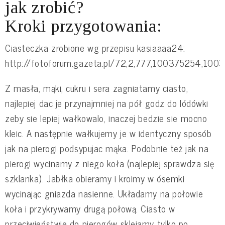
jak zrobić?
Kroki przygotowania:
Ciasteczka zrobione wg przepisu kasiaaaa24:
http://fotoforum.gazeta.pl/72,2,777,100375254,100
Z masła, mąki, cukru i sera zagniatamy ciasto,
najlepiej dac je przynajmniej na pół godz do lódówki
zeby sie lepiej wałkowalo, inaczej bedzie sie mocno
kleic. A następnie wałkujemy je w identyczny sposób
jak na pierogi podsypujac mąka. Podobnie też jak na
pierogi wycinamy z niego koła (najlepiej sprawdza się
szklanka). Jabłka obieramy i kroimy w ósemki
wycinając gniazda nasienne. Układamy na połowie
koła i przykrywamy drugą połową. Ciasto w
przeciwieństwie do pierogów sklejamy tylko po