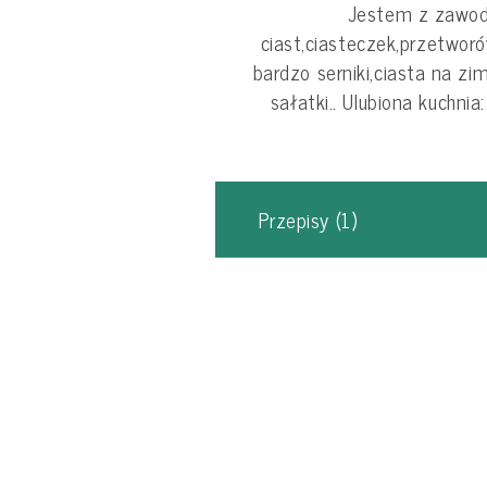
Jestem z zawodu
ciast,ciasteczek,przetwor
bardzo serniki,ciasta na zi
sałatki.. Ulubiona kuchnia
Przepisy
(1)