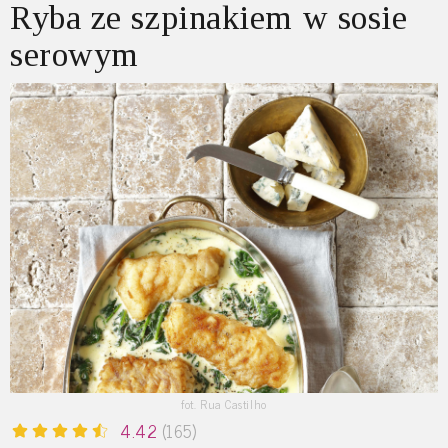
Ryba ze szpinakiem w sosie
serowym
fot. Rua Castilho
4.42
(165)