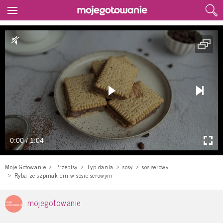
0:00 / 1:04
Moje Gotowanie
Przepisy
Typ dania
sosy
sos serowy
Ryba ze szpinakiem w sosie serowym
mojegotowanie