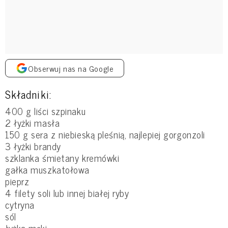
Obserwuj nas na Google
Składniki:
400 g liści szpinaku
2 łyżki masła
150 g sera z niebieską pleśnią, najlepiej gorgonzoli
3 łyżki brandy
szklanka śmietany kremówki
gałka muszkatołowa
pieprz
4 filety soli lub innej białej ryby
cytryna
sól
łyżka mąki