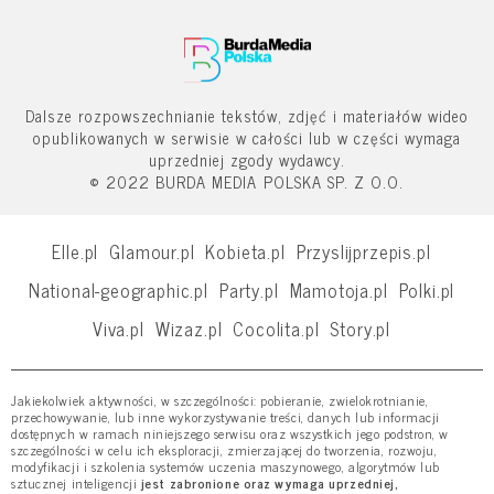
Dalsze rozpowszechnianie tekstów, zdjęć i materiałów wideo
opublikowanych w serwisie w całości lub w części wymaga
uprzedniej zgody wydawcy.
© 2022 BURDA MEDIA POLSKA SP. Z O.O.
Elle.pl
Glamour.pl
Kobieta.pl
Przyslijprzepis.pl
National-geographic.pl
Party.pl
Mamotoja.pl
Polki.pl
Viva.pl
Wizaz.pl
Cocolita.pl
Story.pl
Jakiekolwiek aktywności, w szczególności: pobieranie, zwielokrotnianie,
przechowywanie, lub inne wykorzystywanie treści, danych lub informacji
dostępnych w ramach niniejszego serwisu oraz wszystkich jego podstron, w
szczególności w celu ich eksploracji, zmierzającej do tworzenia, rozwoju,
modyfikacji i szkolenia systemów uczenia maszynowego, algorytmów lub
sztucznej inteligencji
jest zabronione oraz wymaga uprzedniej,