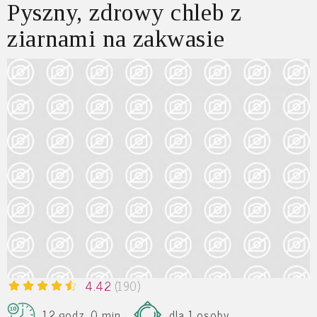
Pyszny, zdrowy chleb z
ziarnami na zakwasie
4.42
(190)
12 godz. 0 min.
dla 1 osoby