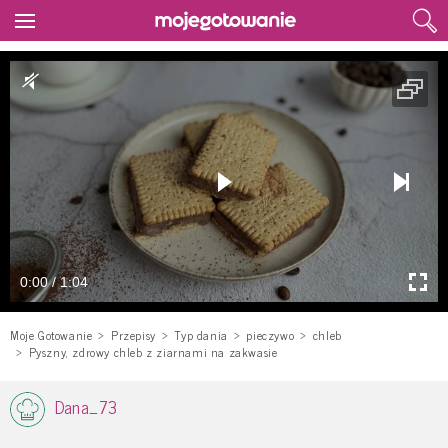
0:00 / 1:04
Moje Gotowanie
Przepisy
Typ dania
pieczywo
chleb
Pyszny, zdrowy chleb z ziarnami na zakwasie
Dana_73