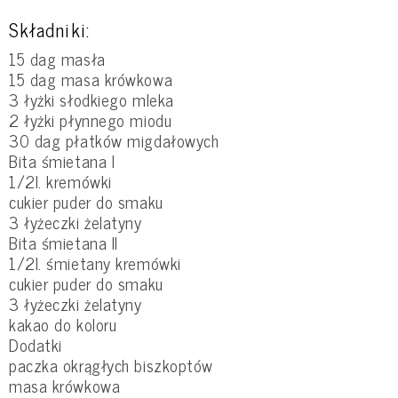
Składniki:
15 dag masła
15 dag masa krówkowa
3 łyżki słodkiego mleka
2 łyżki płynnego miodu
30 dag płatków migdałowych
Bita śmietana I
1/2l. kremówki
cukier puder do smaku
3 łyżeczki żelatyny
Bita śmietana II
1/2l. śmietany kremówki
cukier puder do smaku
3 łyżeczki żelatyny
kakao do koloru
Dodatki
paczka okrągłych biszkoptów
masa krówkowa