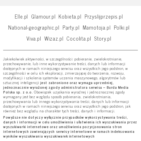
Elle.pl
Glamour.pl
Kobieta.pl
Przyslijprzepis.pl
National-geographic.pl
Party.pl
Mamotoja.pl
Polki.pl
Viva.pl
Wizaz.pl
Cocolita.pl
Story.pl
Jakiekolwiek aktywności, w szczególności: pobieranie, zwielokrotnianie,
przechowywanie, lub inne wykorzystywanie treści, danych lub informacji
dostępnych w ramach niniejszego serwisu oraz wszystkich jego podstron, w
szczególności w celu ich eksploracji, zmierzającej do tworzenia, rozwoju,
modyfikacji i szkolenia systemów uczenia maszynowego, algorytmów lub
sztucznej inteligencji
jest zabronione oraz wymaga uprzedniej,
jednoznacznie wyrażonej zgody administratora serwisu – Burda Media
Polska sp. z o.o.
Obowiązek uzyskania wyraźnej i jednoznacznej zgody
wymagany jest bez względu sposób pobierania, zwielokrotniania,
przechowywania lub innego wykorzystywania treści, danych lub informacji
dostępnych w ramach niniejszego serwisu oraz wszystkich jego podstron, jak
również bez względu na charakter tych treści, danych i informacji.
Powyższe nie dotyczy wyłącznie przypadków wykorzystywania treści,
danych i informacji w celu umożliwienia i ułatwienia ich wyszukiwania przez
wyszukiwarki internetowe oraz umożliwienia pozycjonowania stron
internetowych zawierających serwisy internetowe w ramach indeksowania
wyników wyszukiwania wyszukiwarek internetowych