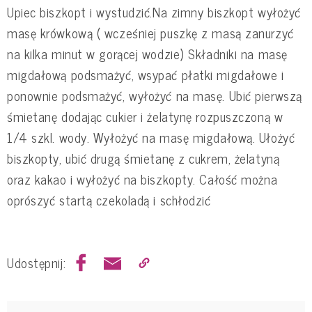
Upiec biszkopt i wystudzić.Na zimny biszkopt wyłożyć
masę krówkową ( wcześniej puszkę z masą zanurzyć
na kilka minut w gorącej wodzie) Składniki na masę
migdałową podsmażyć, wsypać płatki migdałowe i
ponownie podsmażyć, wyłożyć na masę. Ubić pierwszą
śmietanę dodając cukier i żelatynę rozpuszczoną w
1/4 szkl. wody. Wyłożyć na masę migdałową. Ułożyć
biszkopty, ubić drugą śmietanę z cukrem, żelatyną
oraz kakao i wyłożyć na biszkopty. Całość można
oprószyć startą czekoladą i schłodzić
Udostępnij: