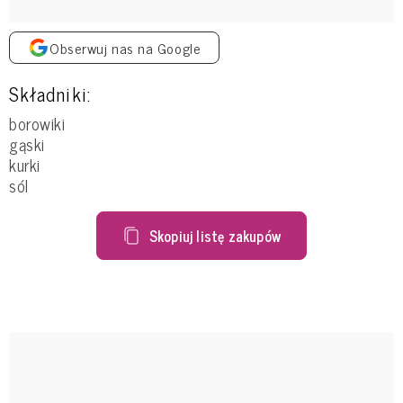
Obserwuj nas na Google
Składniki:
borowiki
gąski
kurki
sól
Skopiuj listę zakupów