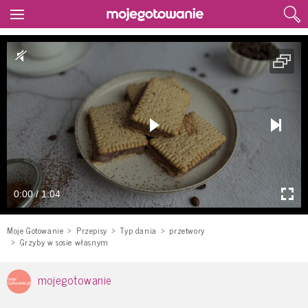
0:00 / 1:04
Moje Gotowanie
Przepisy
Typ dania
przetwory
Grzyby w sosie własnym
mojegotowanie