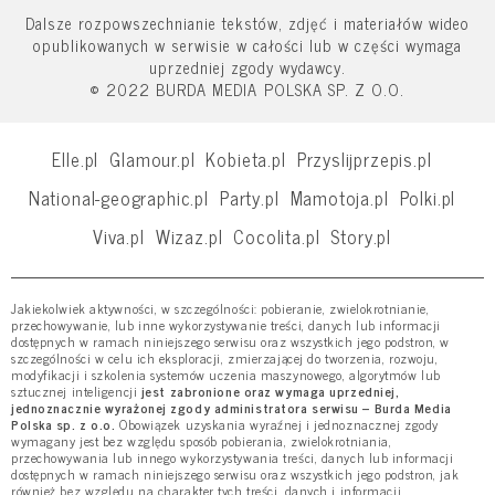
Dalsze rozpowszechnianie tekstów, zdjęć i materiałów wideo
opublikowanych w serwisie w całości lub w części wymaga
uprzedniej zgody wydawcy.
© 2022 BURDA MEDIA POLSKA SP. Z O.O.
Elle.pl
Glamour.pl
Kobieta.pl
Przyslijprzepis.pl
National-geographic.pl
Party.pl
Mamotoja.pl
Polki.pl
Viva.pl
Wizaz.pl
Cocolita.pl
Story.pl
Jakiekolwiek aktywności, w szczególności: pobieranie, zwielokrotnianie,
przechowywanie, lub inne wykorzystywanie treści, danych lub informacji
dostępnych w ramach niniejszego serwisu oraz wszystkich jego podstron, w
szczególności w celu ich eksploracji, zmierzającej do tworzenia, rozwoju,
modyfikacji i szkolenia systemów uczenia maszynowego, algorytmów lub
sztucznej inteligencji
jest zabronione oraz wymaga uprzedniej,
jednoznacznie wyrażonej zgody administratora serwisu – Burda Media
Polska sp. z o.o.
Obowiązek uzyskania wyraźnej i jednoznacznej zgody
wymagany jest bez względu sposób pobierania, zwielokrotniania,
przechowywania lub innego wykorzystywania treści, danych lub informacji
dostępnych w ramach niniejszego serwisu oraz wszystkich jego podstron, jak
również bez względu na charakter tych treści, danych i informacji.