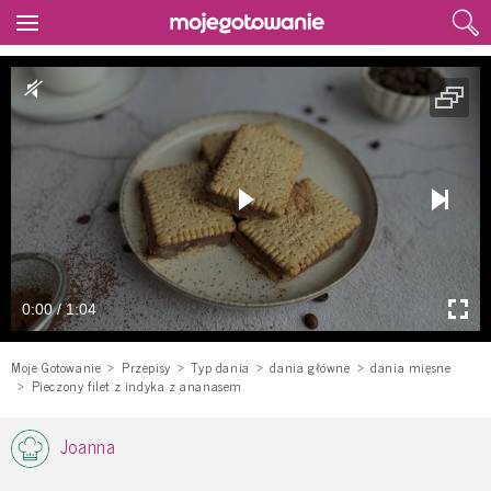
0:00 / 1:04
Moje Gotowanie
Przepisy
Typ dania
dania główne
dania mięsne
Pieczony filet z indyka z ananasem
Joanna