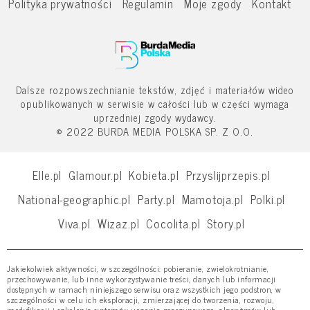
Polityka prywatności
Regulamin
Moje zgody
Kontakt
Dalsze rozpowszechnianie tekstów, zdjęć i materiałów wideo
opublikowanych w serwisie w całości lub w części wymaga
uprzedniej zgody wydawcy.
© 2022 BURDA MEDIA POLSKA SP. Z O.O.
Elle.pl
Glamour.pl
Kobieta.pl
Przyslijprzepis.pl
National-geographic.pl
Party.pl
Mamotoja.pl
Polki.pl
Viva.pl
Wizaz.pl
Cocolita.pl
Story.pl
Jakiekolwiek aktywności, w szczególności: pobieranie, zwielokrotnianie,
przechowywanie, lub inne wykorzystywanie treści, danych lub informacji
dostępnych w ramach niniejszego serwisu oraz wszystkich jego podstron, w
szczególności w celu ich eksploracji, zmierzającej do tworzenia, rozwoju,
modyfikacji i szkolenia systemów uczenia maszynowego, algorytmów lub