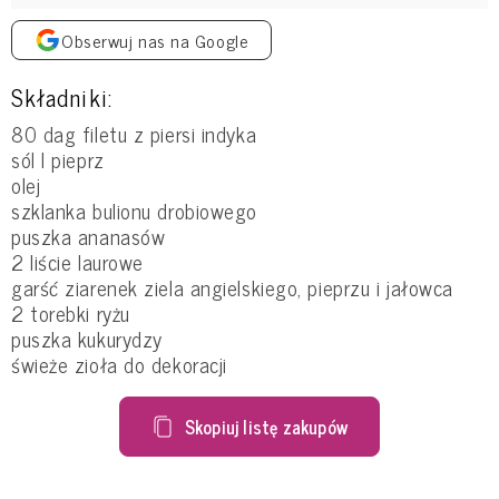
Obserwuj nas na Google
Składniki:
80 dag filetu z piersi indyka
sól l pieprz
olej
szklanka bulionu drobiowego
puszka ananasów
2 liście laurowe
garść ziarenek ziela angielskiego, pieprzu i jałowca
2 torebki ryżu
puszka kukurydzy
świeże zioła do dekoracji
Skopiuj listę zakupów