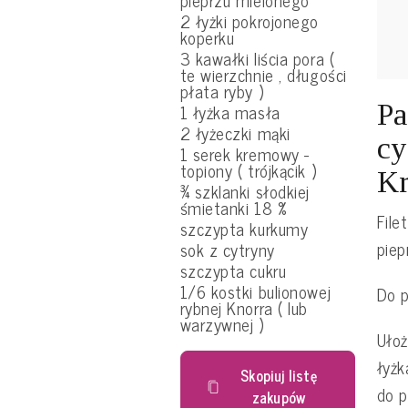
pieprzu mielonego
2 łyżki pokrojonego
koperku
3 kawałki liścia pora (
te wierzchnie , długości
płata ryby )
Pa
1 łyżka masła
2 łyżeczki mąki
cy
1 serek kremowy -
topiony ( trójkącik )
Kr
¾ szklanki słodkiej
śmietanki 18 %
File
szczypta kurkumy
piep
sok z cytryny
szczypta cukru
1/6 kostki bulionowej
Do p
rybnej Knorra ( lub
warzywnej )
Ułoż
łyżk
Skopiuj listę
do p
zakupów