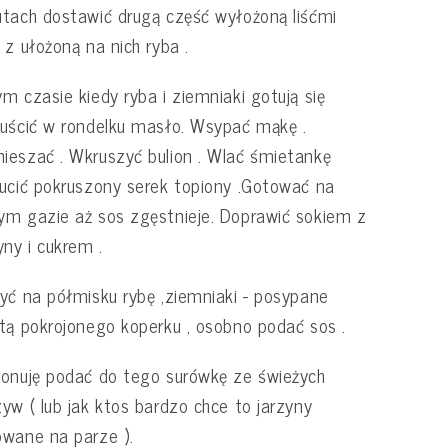
tach dostawić drugą część wyłożoną liśćmi
 z ułożoną na nich ryba .
m czasie kiedy ryba i ziemniaki gotują się
uścić w rondelku masło. Wsypać mąkę .
eszać . Wkruszyć bulion . Wlać śmietankę
ucić pokruszony serek topiony .Gotować na
m gazie aż sos zgęstnieje. Doprawić sokiem z
yny i cukrem .
yć na półmisku rybę ,ziemniaki - posypane
tą pokrojonego koperku , osobno podać sos .
onuję podać do tego surówkę ze świeżych
yw ( lub jak ktos bardzo chce to jarzyny
wane na parze ).