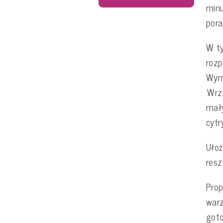
minu
pora
W ty
rozp
Wymi
.Wrz
mały
cytr
Ułoż
resz
Prop
warz
goto