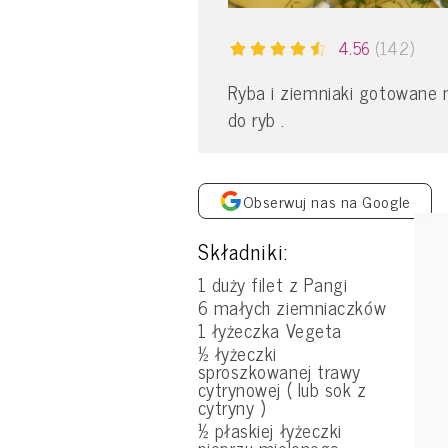
4.56
(142)
Ryba i ziemniaki gotowane
do ryb .
Obserwuj nas na Google
Składniki:
1 duży filet z Pangi
6 małych ziemniaczków
1 łyżeczka Vegeta
½ łyżeczki
sproszkowanej trawy
cytrynowej ( lub sok z
cytryny )
½ płaskiej łyżeczki