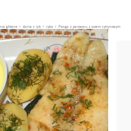
nia główne
dania z ryb
ryba
Panga z parowaru z sosem cytrynowym