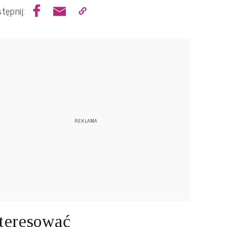
tępnij:
teresować