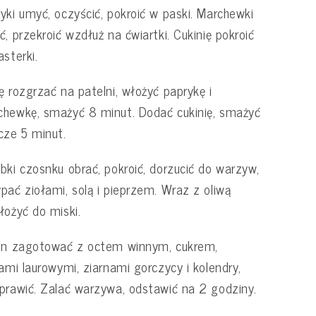
yki umyć, oczyścić, pokroić w paski. Marchewki
ć, przekroić wzdłuż na ćwiartki. Cukinię pokroić
asterki.
ę rozgrzać na patelni, włożyć paprykę i
hewkę, smażyć 8 minut. Dodać cukinię, smażyć
cze 5 minut.
bki czosnku obrać, pokroić, dorzucić do warzyw,
pać ziołami, solą i pieprzem. Wraz z oliwą
łożyć do miski.
ion zagotować z octem winnym, cukrem,
kami laurowymi, ziarnami gorczycy i kolendry,
prawić. Zalać warzywa, odstawić na 2 godziny.