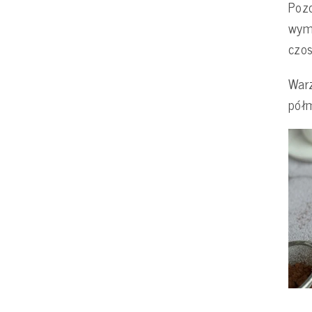
Pozo
wymi
czos
Warz
pół