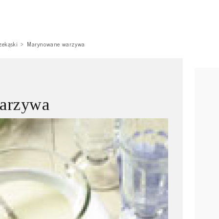
zekąski
Marynowane warzywa
arzywa