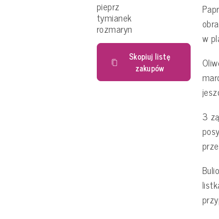
pieprz
Papr
tymianek
obra
rozmaryn
w pl
Skopiuj listę
Oliw
zakupów
marc
jesz
3 zą
posy
prze
Bul
list
przy