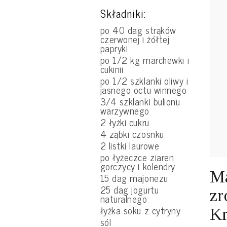
Składniki:
po 40 dag strąków
czerwonej i żółtej
papryki
po 1/2 kg marchewki i
cukinii
po 1/2 szklanki oliwy i
jasnego octu winnego
3/4 szklanki bulionu
warzywnego
2 łyżki cukru
4 ząbki czosnku
2 listki laurowe
po łyżeczce ziaren
gorczycy i kolendry
Ma
15 dag majonezu
25 dag jogurtu
zr
naturalnego
łyżka soku z cytryny
Kr
sól