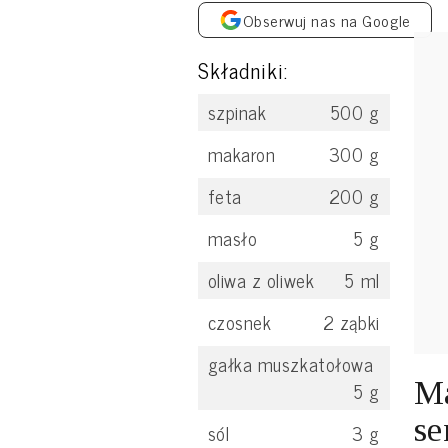
Obserwuj nas na Google
Składniki:
szpinak
500
g
makaron
300
g
feta
200
g
masło
5
g
oliwa z oliwek
5
ml
czosnek
2
ząbki
gałka muszkatołowa
Ma
5
g
se
sól
3
g