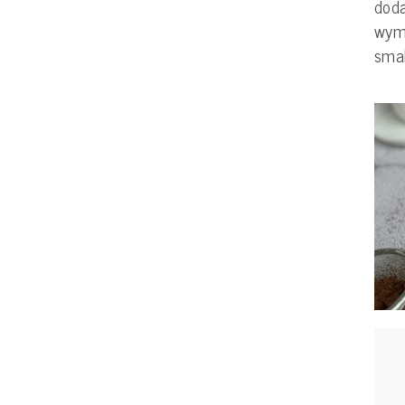
doda
wymi
smak