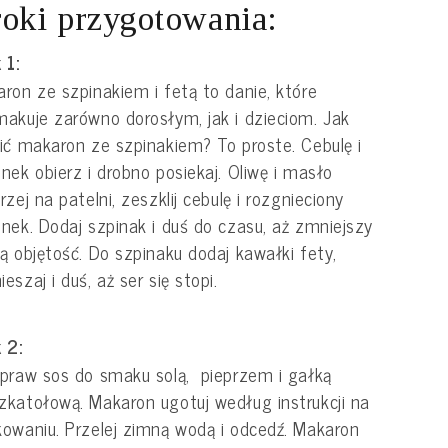
oki przygotowania:
 1:
ron ze szpinakiem i fetą to danie, które
akuje zarówno dorosłym, jak i dzieciom. Jak
ić makaron ze szpinakiem? To proste. Cebulę i
nek obierz i drobno posiekaj. Oliwę i masło
rzej na patelni, zeszklij cebulę i rozgnieciony
nek. Dodaj szpinak i duś do czasu, aż zmniejszy
ą objętość. Do szpinaku dodaj kawałki fety,
eszaj i duś, aż ser się stopi.
 2:
praw sos do smaku solą, pieprzem i gałką
katołową. Makaron ugotuj według instrukcji na
owaniu. Przelej zimną wodą i odcedź. Makaron