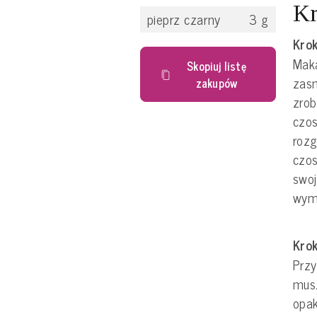
Kr
pieprz czarny
3
g
Krok
Maka
Skopiuj listę
zasm
zakupów
zrob
czos
rozg
czos
swoj
wymi
Krok
Przy
musz
opak