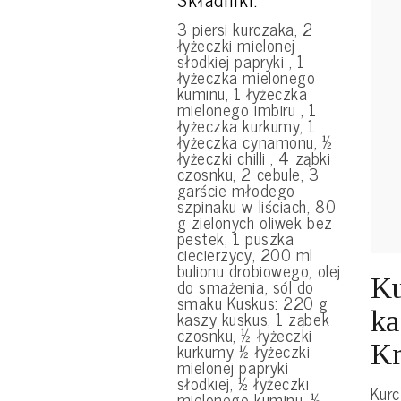
3 piersi kurczaka, 2
łyżeczki mielonej
słodkiej papryki , 1
łyżeczka mielonego
kuminu, 1 łyżeczka
mielonego imbiru , 1
łyżeczka kurkumy, 1
łyżeczka cynamonu, ½
łyżeczki chilli , 4 ząbki
czosnku, 2 cebule, 3
garście młodego
szpinaku w liściach, 80
g zielonych oliwek bez
pestek, 1 puszka
ciecierzycy, 200 ml
bulionu drobiowego, olej
Ku
do smażenia, sól do
smaku Kuskus: 220 g
ka
kaszy kuskus, 1 ząbek
czosnku, ½ łyżeczki
Kr
kurkumy ½ łyżeczki
mielonej papryki
słodkiej, ½ łyżeczki
Kur
mielonego kuminu, ½