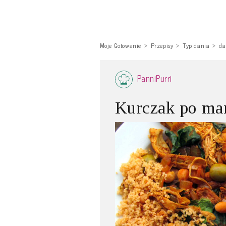
Moje Gotowanie
Przepisy
Typ dania
da
PanniPurri
Kurczak po mar