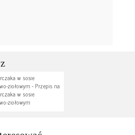
 z
urczaka w sosie
wo-ziołowym - Przepis na
urczaka w sosie
wo-ziołowym