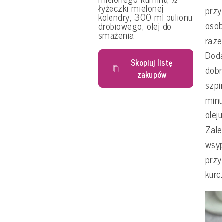
łyżeczki mielonej
przy
kolendry, 300 ml bulionu
osob
drobiowego, olej do
smażenia
raze
Doda
Skopiuj listę
dobr
zakupów
szpi
minu
ole
Zal
wsyp
prz
kurc