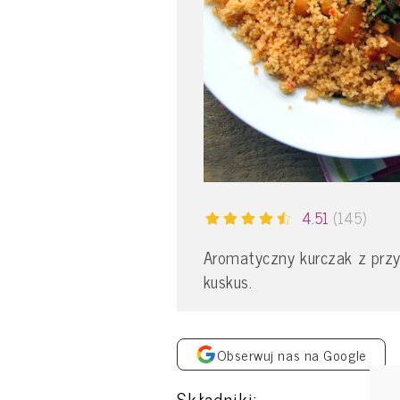
4.51
(145)
Aromatyczny kurczak z przy
kuskus.
Obserwuj nas na Google
Składniki: