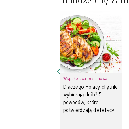
To może Cię zain
Współpraca reklamowa
Dlaczego Polacy chętnie
wybierają drób? 5
powodów, które
potwierdzają dietetycy