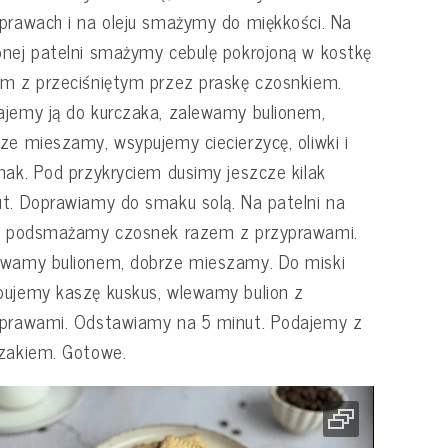
prawach i na oleju smażymy do miękkości. Na
nej patelni smażymy cebulę pokrojoną w kostkę
m z przeciśniętym przez praskę czosnkiem.
jemy ją do kurczaka, zalewamy bulionem,
ze mieszamy, wsypujemy ciecierzycę, oliwki i
nak. Pod przykryciem dusimy jeszcze kilak
t. Doprawiamy do smaku solą. Na patelni na
ju podsmażamy czosnek razem z przyprawami.
ewamy bulionem, dobrze mieszamy. Do miski
ujemy kaszę kuskus, wlewamy bulion z
yprawami. Odstawiamy na 5 minut. Podajemy z
zakiem. Gotowe.