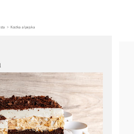
asta
Kostka alpejska
a