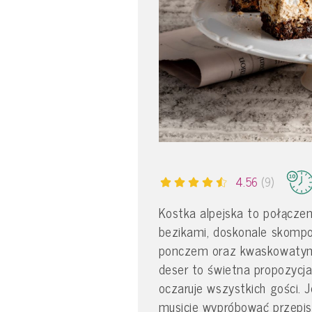
4.56
(9)
Kostka alpejska to połącze
bezikami, doskonale skom
ponczem oraz kwaskowatym
deser to świetna propozycja
oczaruje wszystkich gości. J
musicie wypróbować przepis