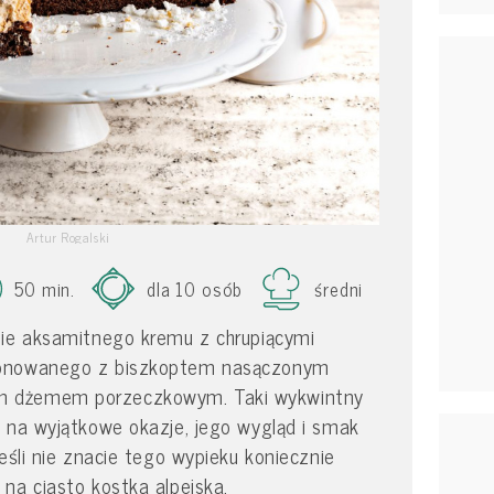
Artur Rogalski
50 min.
dla 10 osób
średni
nie aksamitnego kremu z chrupiącymi
ponowanego z biszkoptem nasączonym
 dżemem porzeczkowym. Taki wykwintny
 na wyjątkowe okazje, jego wygląd i smak
eśli nie znacie tego wypieku koniecznie
 na ciasto kostka alpejska.