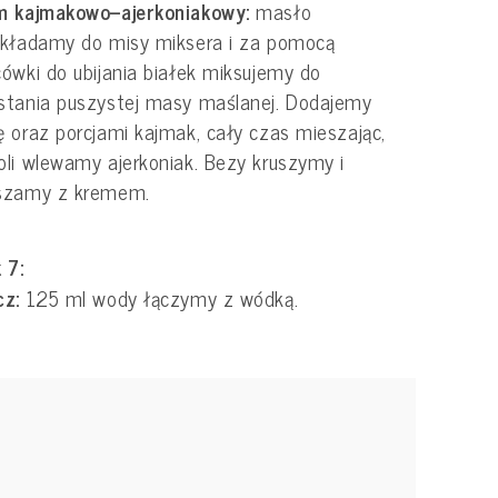
m kajmakowo–ajerkoniakowy:
masło
ekładamy do misy miksera i za pomocą
ówki do ubijania białek miksujemy do
stania puszystej masy maślanej. Dodajemy
 oraz porcjami kajmak, cały czas mieszając,
li wlewamy ajerkoniak. Bezy kruszymy i
szamy z kremem.
 7:
cz:
125 ml wody łączymy z wódką.