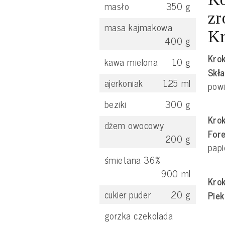
masło
350
g
zr
masa kajmakowa
Kr
400
g
Krok
kawa mielona
10
g
Skła
ajerkoniak
125
ml
powi
beziki
300
g
Krok
dżem owocowy
For
200
g
papi
śmietana 36%
900
ml
Krok
cukier puder
20
g
Piek
gorzka czekolada