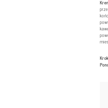
Kre
prz
końc
pow
kawę
powo
mie
Krok
Pon