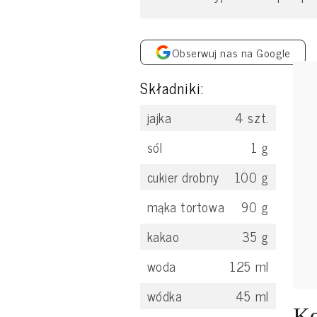
Obserwuj nas na Google
Składniki:
jajka
4
szt.
sól
1
g
cukier drobny
100
g
mąka tortowa
90
g
kakao
35
g
woda
125
ml
wódka
45
ml
Ko