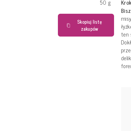
50
g
Krok
Bisz
misy
Skopiuj listę
łyżk
zakupów
ten
Dokł
prze
deli
fore