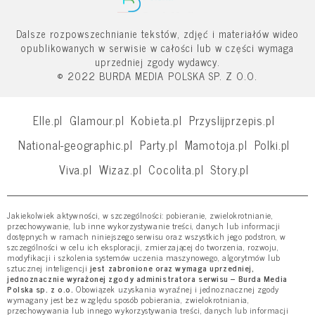
Dalsze rozpowszechnianie tekstów, zdjęć i materiałów wideo
opublikowanych w serwisie w całości lub w części wymaga
uprzedniej zgody wydawcy.
© 2022 BURDA MEDIA POLSKA SP. Z O.O.
Elle.pl
Glamour.pl
Kobieta.pl
Przyslijprzepis.pl
National-geographic.pl
Party.pl
Mamotoja.pl
Polki.pl
Viva.pl
Wizaz.pl
Cocolita.pl
Story.pl
Jakiekolwiek aktywności, w szczególności: pobieranie, zwielokrotnianie,
przechowywanie, lub inne wykorzystywanie treści, danych lub informacji
dostępnych w ramach niniejszego serwisu oraz wszystkich jego podstron, w
szczególności w celu ich eksploracji, zmierzającej do tworzenia, rozwoju,
modyfikacji i szkolenia systemów uczenia maszynowego, algorytmów lub
sztucznej inteligencji
jest zabronione oraz wymaga uprzedniej,
jednoznacznie wyrażonej zgody administratora serwisu – Burda Media
Polska sp. z o.o.
Obowiązek uzyskania wyraźnej i jednoznacznej zgody
wymagany jest bez względu sposób pobierania, zwielokrotniania,
przechowywania lub innego wykorzystywania treści, danych lub informacji