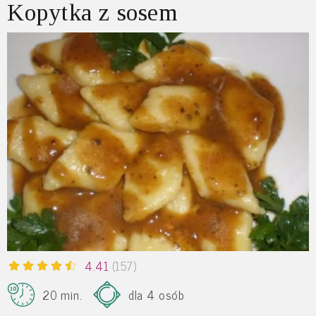
Kopytka z sosem
4.41
(157)
20 min.
dla 4 osób