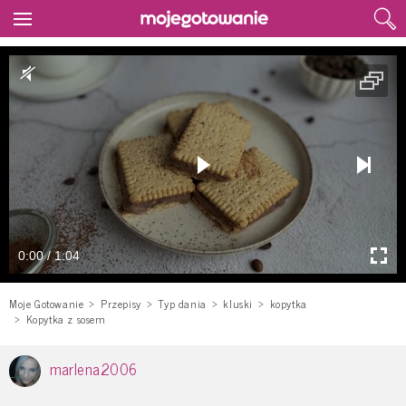
0:00 / 1:04
Moje Gotowanie
Przepisy
Typ dania
kluski
kopytka
Kopytka z sosem
marlena2006