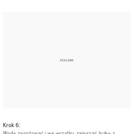
Krok 6:
Wodę zagotować i we wrzątku zanurzać łyżkę z