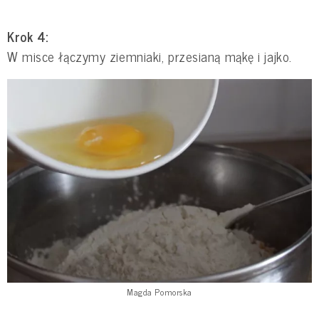
Krok 4:
W misce łączymy ziemniaki, przesianą mąkę i jajko.
Magda Pomorska