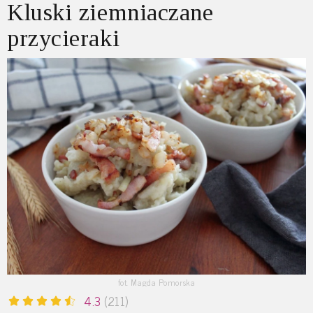
Kluski ziemniaczane
przycieraki
fot. Magda Pomorska
4.3
(211)