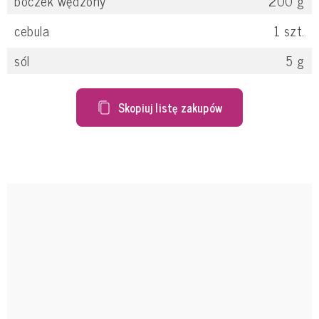
boczek wędzony
200
g
cebula
1
szt.
sól
5
g
Skopiuj listę zakupów