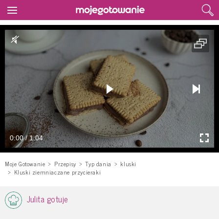
0:00 / 1:04
Moje Gotowanie
Przepisy
Typ dania
kluski
Kluski ziemniaczane przycieraki
Julita gotuje