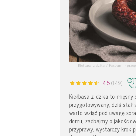
Kiełbasa z dzika / Pastrami - prze
4.5
(149)
Kiełbasa z dzika to mięsny 
przygotowywany, dziś stał s
warto wziąć pod uwagę spra
domu, zadbajmy o jakościow
przyprawy, wystarczy krok p