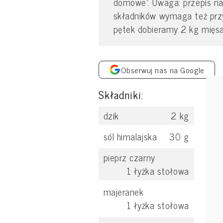
domowe". Uwaga: przepis na
składników wymaga też przy
pętek dobieramy 2 kg mięsa
Obserwuj nas na Google
Składniki:
dzik
2
kg
sól himalajska
30
g
pieprz czarny
1
łyżka stołowa
majeranek
1
łyżka stołowa