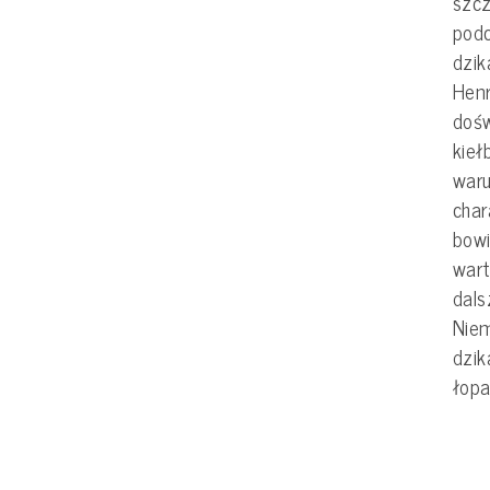
szcz
podc
dzik
Henr
dośw
kieł
waru
char
bowi
wart
dals
Niem
dzik
łopa