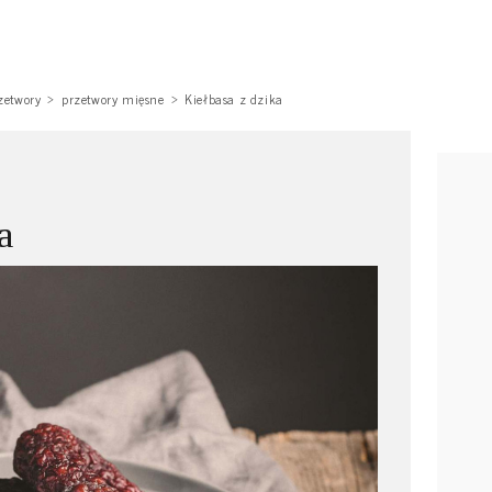
zetwory
przetwory mięsne
Kiełbasa z dzika
a