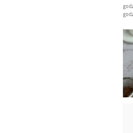
godz
god