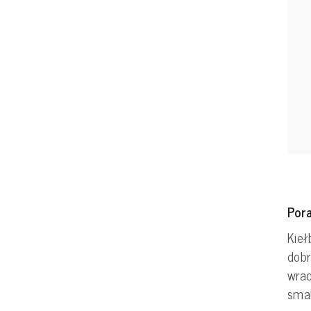
Por
Kieł
dobr
wrac
smak