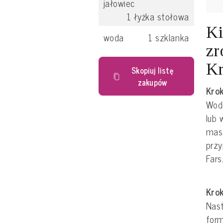
jałowiec
1
łyżka stołowa
Ki
woda
1
szklanka
zr
Kr
Skopiuj listę
zakupów
Krok
Wodę
lub 
mas
przy
Fars
Krok
Nast
form