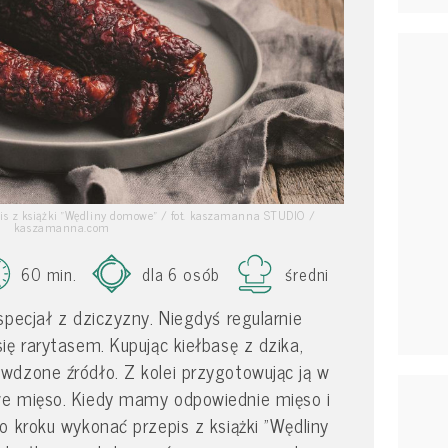
pis z książki "Wędliny domowe" / fot. kaszamanna STUDIO /
kaszamanna.com
60 min.
dla 6 osób
średni
specjał z dziczyzny. Niegdyś regularnie
ię rarytasem. Kupując kiełbasę z dzika,
wdzone źródło. Z kolei przygotowując ją w
e mięso. Kiedy mamy odpowiednie mięso i
o kroku wykonać przepis z książki "Wędliny