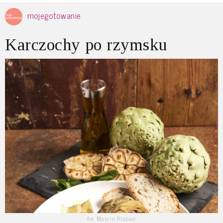
mojegotowanie
Karczochy po rzymsku
fot. Marcin Klaban