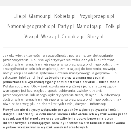
Elle.pl
Glamour.pl
Kobieta.pl
Przyslijprzepis.pl
National-geographic.pl
Party.pl
Mamotoja.pl
Polki.pl
Viva.pl
Wizaz.pl
Cocolita.pl
Story.pl
Jakiekolwiek aktywności, w szczególności: pobieranie, zwielokrotnianie,
przechowywanie, lub inne wykorzystywanie treści, danych lub informacji
dostępnych w ramach niniejszego serwisu oraz wszystkich jego podstron, w
szczególności w celu ich eksploracji, zmierzającej do tworzenia, rozwoju,
modyfikacji i szkolenia systemów uczenia maszynowego, algorytmów lub
sztucznej inteligencji
jest zabronione oraz wymaga uprzedniej,
jednoznacznie wyrażonej zgody administratora serwisu – Burda Media
Polska sp. z o.o.
Obowiązek uzyskania wyraźnej i jednoznacznej zgody
wymagany jest bez względu sposób pobierania, zwielokrotniania,
przechowywania lub innego wykorzystywania treści, danych lub informacji
dostępnych w ramach niniejszego serwisu oraz wszystkich jego podstron, jak
również bez względu na charakter tych treści, danych i informacji.
Powyższe nie dotyczy wyłącznie przypadków wykorzystywania treści,
danych i informacji w celu umożliwienia i ułatwienia ich wyszukiwania przez
wyszukiwarki internetowe oraz umożliwienia pozycjonowania stron
internetowych zawierających serwisy internetowe w ramach indeksowania
wyników wyszukiwania wyszukiwarek internetowych