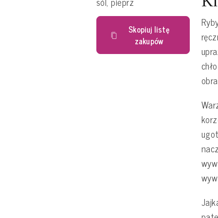
Kr
sól, pieprz
Ryby
Skopiuj listę
ręcz
zakupów
upra
chło
obra
War
korz
ugot
nacz
wyw
wyw
Jajk
pate