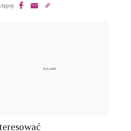
tępnij:
teresować