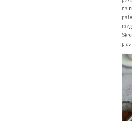
na m
pate
rozg
Skro
plas