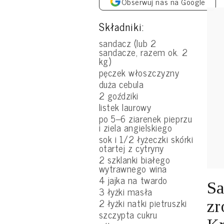
Obserwuj nas na Google
Składniki:
sandacz (lub 2
sandacze, razem ok. 2
kg)
pęczek włoszczyzny
duża cebula
2 goździki
listek laurowy
po 5–6 ziarenek pieprzu
i ziela angielskiego
sok i 1/2 łyżeczki skórki
otartej z cytryny
2 szklanki białego
wytrawnego wina
4 jajka na twardo
Sa
3 łyżki masła
2 łyżki natki pietruszki
zr
szczypta cukru