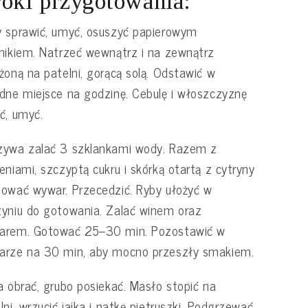
oki przygotowania:
 sprawić, umyć, osuszyć papierowym
nikiem. Natrzeć wewnątrz i na zewnątrz
żoną na patelni, gorącą solą. Odstawić w
dne miejsce na godzinę. Cebulę i włoszczyznę
ć, umyć.
zywa zalać 3 szklankami wody. Razem z
eniami, szczyptą cukru i skórką otartą z cytryny
ować wywar. Przecedzić. Ryby ułożyć w
yniu do gotowania. Zalać winem oraz
arem. Gotować 25–30 min. Pozostawić w
arze na 30 min, aby mocno przeszły smakiem.
a obrać, grubo posiekać. Masło stopić na
lni, wrzucić jajka i natkę pietruszki. Podgrzewać