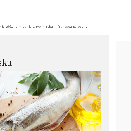
nia główne
dania z ryb
ryba
Sandacz po polsku
sku