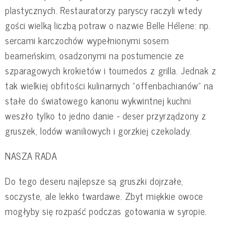
plastycznych. Restauratorzy paryscy raczyli wtedy
gości wielką liczbą potraw o nazwie Belle Hélene: np.
sercami karczochów wypełnionymi sosem
bearneńskim, osadzonymi na postumencie ze
szparagowych krokietów i tournedos z grilla. Jednak z
tak wielkiej obfitości kulinarnych "offenbachianów" na
stałe do światowego kanonu wykwintnej kuchni
weszło tylko to jedno danie - deser przyrządzony z
gruszek, lodów waniliowych i gorzkiej czekolady.
NASZA RADA
Do tego deseru najlepsze są gruszki dojrzałe,
soczyste, ale lekko twardawe. Zbyt miękkie owoce
mogłyby się rozpaść podczas gotowania w syropie.