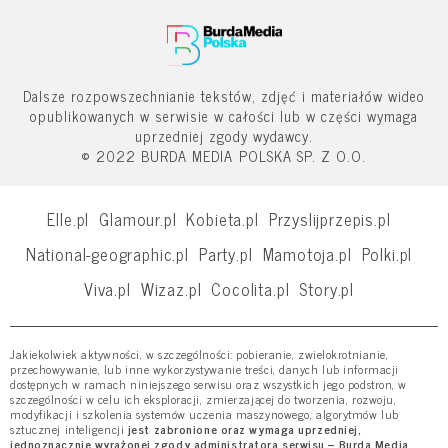
Dalsze rozpowszechnianie tekstów, zdjęć i materiałów wideo
opublikowanych w serwisie w całości lub w części wymaga
uprzedniej zgody wydawcy.
© 2022 BURDA MEDIA POLSKA SP. Z O.O.
Elle.pl
Glamour.pl
Kobieta.pl
Przyslijprzepis.pl
National-geographic.pl
Party.pl
Mamotoja.pl
Polki.pl
Viva.pl
Wizaz.pl
Cocolita.pl
Story.pl
Jakiekolwiek aktywności, w szczególności: pobieranie, zwielokrotnianie,
przechowywanie, lub inne wykorzystywanie treści, danych lub informacji
dostępnych w ramach niniejszego serwisu oraz wszystkich jego podstron, w
szczególności w celu ich eksploracji, zmierzającej do tworzenia, rozwoju,
modyfikacji i szkolenia systemów uczenia maszynowego, algorytmów lub
sztucznej inteligencji
jest zabronione oraz wymaga uprzedniej,
jednoznacznie wyrażonej zgody administratora serwisu – Burda Media