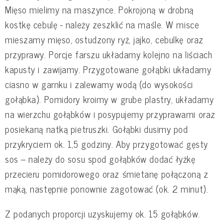
Mięso mielimy na maszynce. Pokrojoną w drobną
kostkę cebulę - należy zeszklić na maśle. W misce
mieszamy mięso, ostudzony ryż, jajko, cebulkę oraz
przyprawy. Porcje farszu układamy kolejno na liściach
kapusty i zawijamy. Przygotowane gołąbki układamy
ciasno w garnku i zalewamy wodą (do wysokości
gołąbka). Pomidory kroimy w grube plastry, układamy
na wierzchu gołąbków i posypujemy przyprawami oraz
posiekaną natką pietruszki. Gołąbki dusimy pod
przykryciem ok. 1,5 godziny. Aby przygotować gęsty
sos – należy do sosu spod gołąbków dodać łyżkę
przecieru pomidorowego oraz śmietanę połączoną z
mąką, następnie ponownie zagotować (ok. 2 minut).
Z podanych proporcji uzyskujemy ok. 15 gołąbków.