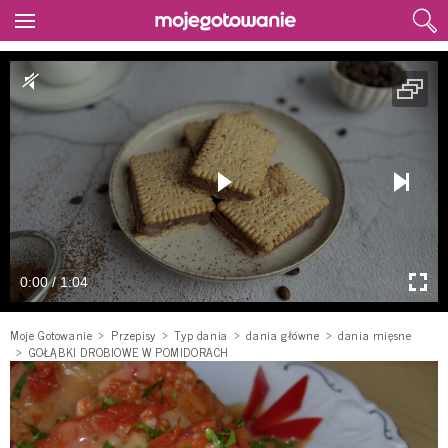
0:00 / 1:04
Moje Gotowanie
Przepisy
Typ dania
dania główne
dania mięsne
GOŁĄBKI DROBIOWE W POMIDORACH