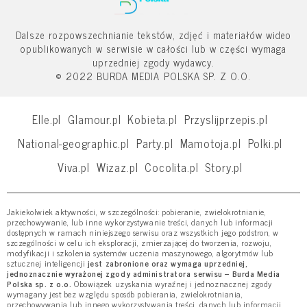
Dalsze rozpowszechnianie tekstów, zdjęć i materiałów wideo
opublikowanych w serwisie w całości lub w części wymaga
uprzedniej zgody wydawcy.
© 2022 BURDA MEDIA POLSKA SP. Z O.O.
Elle.pl
Glamour.pl
Kobieta.pl
Przyslijprzepis.pl
National-geographic.pl
Party.pl
Mamotoja.pl
Polki.pl
Viva.pl
Wizaz.pl
Cocolita.pl
Story.pl
Jakiekolwiek aktywności, w szczególności: pobieranie, zwielokrotnianie,
przechowywanie, lub inne wykorzystywanie treści, danych lub informacji
dostępnych w ramach niniejszego serwisu oraz wszystkich jego podstron, w
szczególności w celu ich eksploracji, zmierzającej do tworzenia, rozwoju,
modyfikacji i szkolenia systemów uczenia maszynowego, algorytmów lub
sztucznej inteligencji
jest zabronione oraz wymaga uprzedniej,
jednoznacznie wyrażonej zgody administratora serwisu – Burda Media
Polska sp. z o.o.
Obowiązek uzyskania wyraźnej i jednoznacznej zgody
wymagany jest bez względu sposób pobierania, zwielokrotniania,
przechowywania lub innego wykorzystywania treści, danych lub informacji