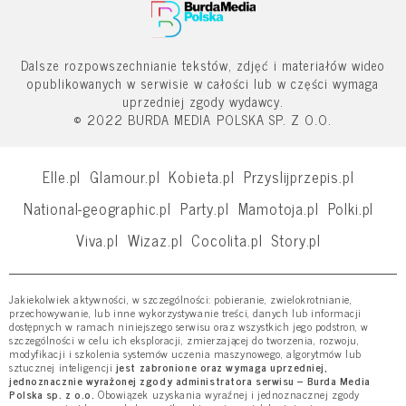
Dalsze rozpowszechnianie tekstów, zdjęć i materiałów wideo
opublikowanych w serwisie w całości lub w części wymaga
uprzedniej zgody wydawcy.
© 2022 BURDA MEDIA POLSKA SP. Z O.O.
Elle.pl
Glamour.pl
Kobieta.pl
Przyslijprzepis.pl
National-geographic.pl
Party.pl
Mamotoja.pl
Polki.pl
Viva.pl
Wizaz.pl
Cocolita.pl
Story.pl
Jakiekolwiek aktywności, w szczególności: pobieranie, zwielokrotnianie,
przechowywanie, lub inne wykorzystywanie treści, danych lub informacji
dostępnych w ramach niniejszego serwisu oraz wszystkich jego podstron, w
szczególności w celu ich eksploracji, zmierzającej do tworzenia, rozwoju,
modyfikacji i szkolenia systemów uczenia maszynowego, algorytmów lub
sztucznej inteligencji
jest zabronione oraz wymaga uprzedniej,
jednoznacznie wyrażonej zgody administratora serwisu – Burda Media
Polska sp. z o.o.
Obowiązek uzyskania wyraźnej i jednoznacznej zgody