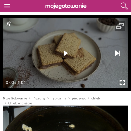
0:00 / 1:04
Moje Gotowanie
Przepisy
Typ dania
pieczywo
chleb
Chleb w cieście