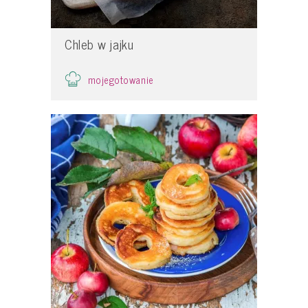
Chleb w jajku
mojegotowanie