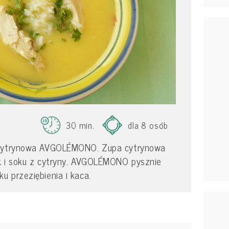
30 min.
dla 8 osób
 cytrynowa AVGOLÉMONO. Zupa cytrynowa
k i soku z cytryny. AVGOLÉMONO pysznie
 przeziębienia i kaca.