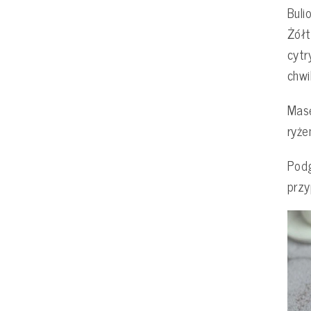
Buli
Żółt
cytr
chwi
Masę
ryże
Podg
przy