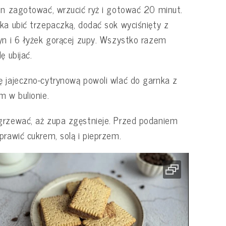
on zagotować, wrzucić ryż i gotować 20 minut.
ka ubić trzepaczką, dodać sok wyciśnięty z
yn i 6 łyżek gorącej zupy. Wszystko razem
lę ubijać.
 jajeczno-cytrynową powoli wlać do garnka z
m w bulionie.
rzewać, aż zupa zgęstnieje. Przed podaniem
prawić cukrem, solą i pieprzem.