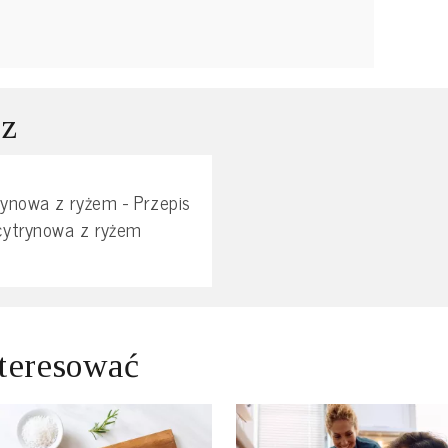
 z
ynowa z ryżem - Przepis
cytrynowa z ryżem
teresować