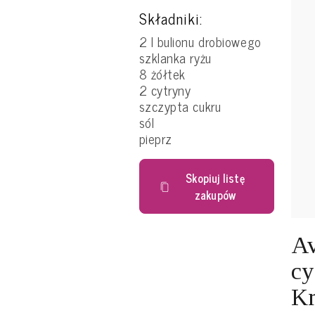
Składniki:
2 l bulionu drobiowego
szklanka ryżu
8 żółtek
2 cytryny
szczypta cukru
sól
pieprz
Skopiuj listę
zakupów
Av
cy
Kr