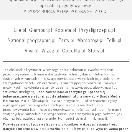
uprzedniej zgody wydawcy.
© 2022 BURDA MEDIA POLSKA SP. Z O.O.
Elle.pl
Glamour.pl
Kobieta.pl
Przyslijprzepis.pl
National-geographic.pl
Party.pl
Mamotoja.pl
Polki.pl
Viva.pl
Wizaz.pl
Cocolita.pl
Story.pl
Jakiekolwiek aktywności, w szczególności: pobieranie, zwielokrotnianie,
przechowywanie, lub inne wykorzystywanie treści, danych lub informacji
dostępnych w ramach niniejszego serwisu oraz wszystkich jego podstron, w
szczególności w celu ich eksploracji, zmierzającej do tworzenia, rozwoju,
modyfikacji i szkolenia systemów uczenia maszynowego, algorytmów lub
sztucznej inteligencji
jest zabronione oraz wymaga uprzedniej,
jednoznacznie wyrażonej zgody administratora serwisu – Burda Media
Polska sp. z o.o.
Obowiązek uzyskania wyraźnej i jednoznacznej zgody
wymagany jest bez względu sposób pobierania, zwielokrotniania,
przechowywania lub innego wykorzystywania treści, danych lub informacji
dostępnych w ramach niniejszego serwisu oraz wszystkich jego podstron, jak
również bez względu na charakter tych treści, danych i informacji.
Powyższe nie dotyczy wyłącznie przypadków wykorzystywania treści,
danych i informacji w celu umożliwienia i ułatwienia ich wyszukiwania przez