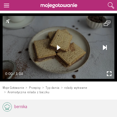
0:00 / 1:04
Moje Gotowanie
Przepisy
Typ dania
rolady wytrawne
Aromatyczna rolada z boczku
bernika