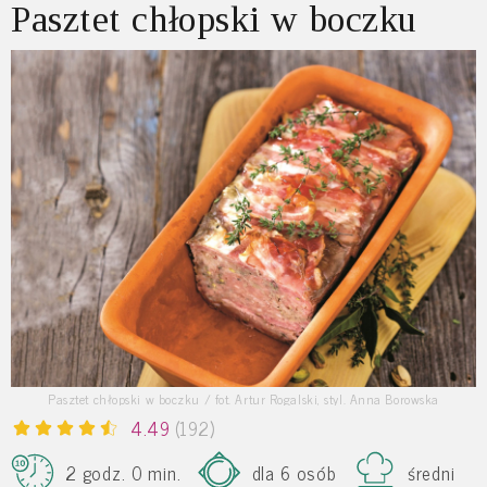
Pasztet chłopski w boczku
Pasztet chłopski w boczku / fot. Artur Rogalski, styl. Anna Borowska
4.49
(192)
2 godz. 0 min.
dla 6 osób
średni