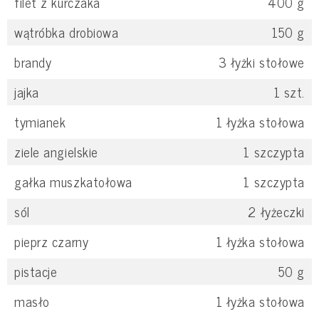
filet z kurczaka
400
g
wątróbka drobiowa
150
g
brandy
3
łyżki stołowe
jajka
1
szt.
tymianek
1
łyżka stołowa
ziele angielskie
1
szczypta
gałka muszkatołowa
1
szczypta
sól
2
łyżeczki
pieprz czarny
1
łyżka stołowa
pistacje
50
g
masło
1
łyżka stołowa