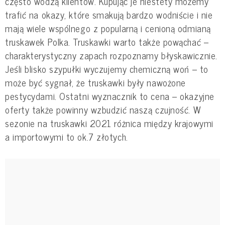
często wodzą klientów. Kupując je niestety możemy
trafić na okazy, które smakują bardzo wodniście i nie
mają wiele wspólnego z popularną i cenioną odmianą
truskawek Polka. Truskawki warto także powąchać –
charakterystyczny zapach rozpoznamy błyskawicznie.
Jeśli blisko szypułki wyczujemy chemiczną woń – to
może być sygnał, że truskawki były nawożone
pestycydami. Ostatni wyznacznik to cena – okazyjne
oferty także powinny wzbudzić naszą czujność. W
sezonie na truskawki 2021 różnica między krajowymi
a importowymi to ok.7 złotych.