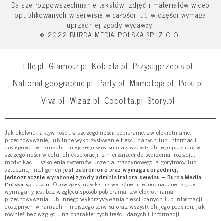
Dalsze rozpowszechnianie tekstów, zdjęć i materiałów wideo
opublikowanych w serwisie w całości lub w części wymaga
uprzedniej zgody wydawcy.
© 2022 BURDA MEDIA POLSKA SP. Z O.O.
Elle.pl
Glamour.pl
Kobieta.pl
Przyslijprzepis.pl
National-geographic.pl
Party.pl
Mamotoja.pl
Polki.pl
Viva.pl
Wizaz.pl
Cocolita.pl
Story.pl
Jakiekolwiek aktywności, w szczególności: pobieranie, zwielokrotnianie,
przechowywanie, lub inne wykorzystywanie treści, danych lub informacji
dostępnych w ramach niniejszego serwisu oraz wszystkich jego podstron, w
szczególności w celu ich eksploracji, zmierzającej do tworzenia, rozwoju,
modyfikacji i szkolenia systemów uczenia maszynowego, algorytmów lub
sztucznej inteligencji
jest zabronione oraz wymaga uprzedniej,
jednoznacznie wyrażonej zgody administratora serwisu – Burda Media
Polska sp. z o.o.
Obowiązek uzyskania wyraźnej i jednoznacznej zgody
wymagany jest bez względu sposób pobierania, zwielokrotniania,
przechowywania lub innego wykorzystywania treści, danych lub informacji
dostępnych w ramach niniejszego serwisu oraz wszystkich jego podstron, jak
również bez względu na charakter tych treści, danych i informacji.