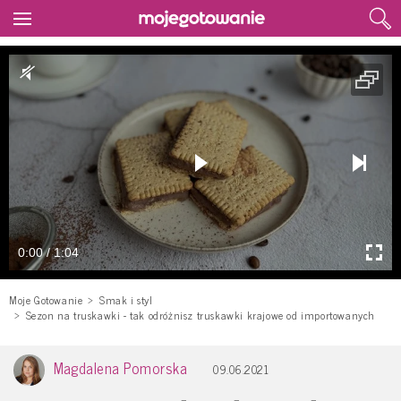
0:00 / 1:04
Moje Gotowanie
Smak i styl
Sezon na truskawki - tak odróżnisz truskawki krajowe od importowanych
Magdalena Pomorska
09.06.2021