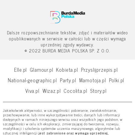
Dalsze rozpowszechnianie tekstów, zdjęć i materiałów wideo
opublikowanych w serwisie w całości lub w części wymaga
uprzedniej zgody wydawcy.
© 2022 BURDA MEDIA POLSKA SP. Z O.O.
Elle.pl
Glamour.pl
Kobieta.pl
Przyslijprzepis.pl
National-geographic.pl
Party.pl
Mamotoja.pl
Polki.pl
Viva.pl
Wizaz.pl
Cocolita.pl
Story.pl
Jakiekolwiek aktywności, w szczególności: pobieranie, zwielokrotnianie,
przechowywanie, lub inne wykorzystywanie treści, danych lub informacji
dostępnych w ramach niniejszego serwisu oraz wszystkich jego podstron, w
szczególności w celu ich eksploracji, zmierzającej do tworzenia, rozwoju,
modyfikacji i szkolenia systemów uczenia maszynowego, algorytmów lub
sztucznej inteligencji
jest zabronione oraz wymaga uprzedniej,