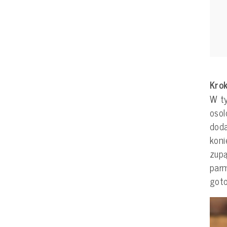
Krok
W ty
osol
doda
kon
zupą
parm
goto