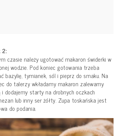
 2:
m czasie należy ugotować makaron świderki w
onej wodzie. Pod koniec gotowania trzeba
ć bazylię, tymianek, sól i pieprz do smaku. Na
iec do talerzy wkładamy makaron zalewamy
 i dodajemy starty na drobnych oczkach
ezan lub inny ser żółty. Zupa toskańska jest
wa do podania.