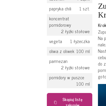
Zu
papryka chili
1
szt.
Kr
koncentrat
pomidorowy
Krok
2
łyżki stołowe
Zupa
Na p
vegeta
1
łyżeczka
nale
Nast
oliwa z oliwek
100
ml
cebu
parmezan
do z
2
łyżki stołowe
pomi
got
pomidory w puszce
100
ml
Skopiuj listę
zakupów