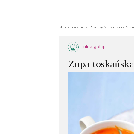
Moje Gotowanie
Przepisy
Typ dania
zu
Julita gotuje
Zupa toskańsk