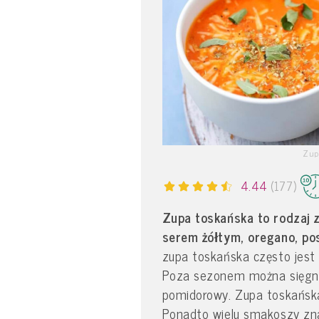
Zupa
4.44
(177)
Zupa toskańska to rodzaj 
serem żółtym, oregano, pos
zupa toskańska często jes
Poza sezonem można sięgnąć
pomidorowy. Zupa toskańska
Ponadto wielu smakoszy zn