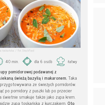
 toskańska / Fot. StockFood
40 min.
dla 6 osób
łatwy
zupy pomidorowej podawanej z
iekaną świeżą bazylią i makaronem.
Taka
t przygotowywana ze świeżych pomidorów.
 po pomidory z puszki lub po przecier
 świetnie smakuje także jako zupa krem.
ajdzie zupa toskańska z kurczakiem.
Oto