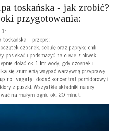
pa toskańska - jak zrobić?
oki przygotowania:
 1:
 toskańska – przepis:
oczątek czosnek, cebulę oraz paprykę chili
ży posiekać i podsmażyć na oliwie z oliwek.
ępnie dolać ok. 1 litr wody, gdy czosnek i
lka się zrumienią wsypać warzywną przyprawę
up np.: vegetę i dodać koncentrat pomidorowy i
dory z puszki. Wszystkie składniki należy
ować na małym ogniu ok. 20 minut.