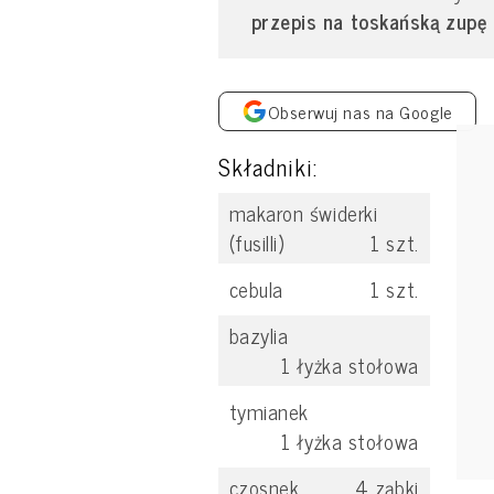
przepis na toskańską zupę
Obserwuj nas na Google
Składniki:
makaron świderki
(fusilli)
1
szt.
cebula
1
szt.
bazylia
1
łyżka stołowa
tymianek
1
łyżka stołowa
czosnek
4
ząbki