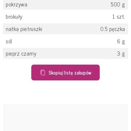
pokrzywa
500
g
brokuły
1
szt.
natka pietruszki
0.5
pęczka
sól
6
g
pieprz czarny
3
g
Skopiuj listę zakupów