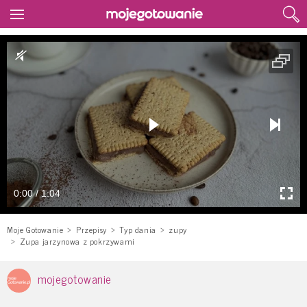
0:00 / 1:04
Moje Gotowanie
Przepisy
Typ dania
zupy
Zupa jarzynowa z pokrzywami
mojegotowanie