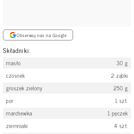
Obserwuj nas na Google
Składniki:
masło
30
g
czosnek
2
ząbki
groszek zielony
250
g
por
1
szt.
marchewka
1
pęczek
ziemniaki
4
szt.