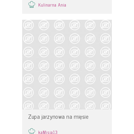
Kulinarna Ania
Zupa jarzynowa na mięsie
kaMisia13