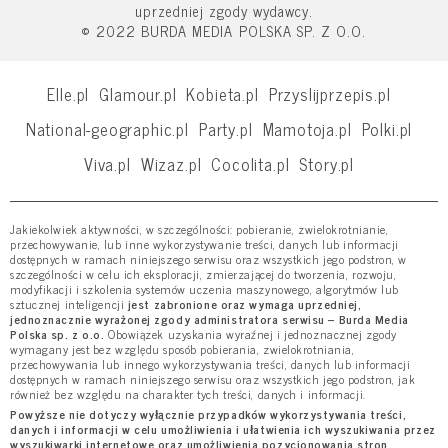
uprzedniej zgody wydawcy.
© 2022 BURDA MEDIA POLSKA SP. Z O.O.
Elle.pl
Glamour.pl
Kobieta.pl
Przyslijprzepis.pl
National-geographic.pl
Party.pl
Mamotoja.pl
Polki.pl
Viva.pl
Wizaz.pl
Cocolita.pl
Story.pl
Jakiekolwiek aktywności, w szczególności: pobieranie, zwielokrotnianie,
przechowywanie, lub inne wykorzystywanie treści, danych lub informacji
dostępnych w ramach niniejszego serwisu oraz wszystkich jego podstron, w
szczególności w celu ich eksploracji, zmierzającej do tworzenia, rozwoju,
modyfikacji i szkolenia systemów uczenia maszynowego, algorytmów lub
sztucznej inteligencji
jest zabronione oraz wymaga uprzedniej,
jednoznacznie wyrażonej zgody administratora serwisu – Burda Media
Polska sp. z o.o.
Obowiązek uzyskania wyraźnej i jednoznacznej zgody
wymagany jest bez względu sposób pobierania, zwielokrotniania,
przechowywania lub innego wykorzystywania treści, danych lub informacji
dostępnych w ramach niniejszego serwisu oraz wszystkich jego podstron, jak
również bez względu na charakter tych treści, danych i informacji.
Powyższe nie dotyczy wyłącznie przypadków wykorzystywania treści,
danych i informacji w celu umożliwienia i ułatwienia ich wyszukiwania przez
wyszukiwarki internetowe oraz umożliwienia pozycjonowania stron