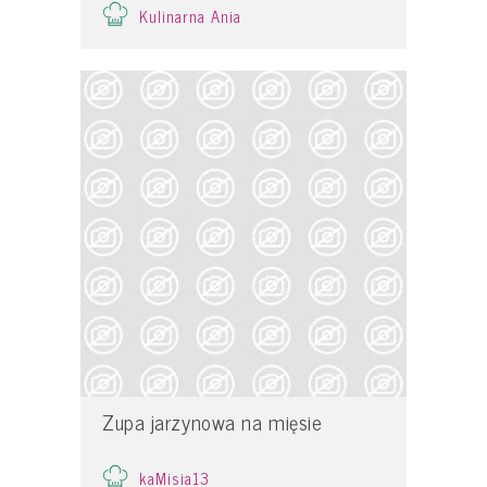
Kulinarna Ania
Zupa jarzynowa na mięsie
kaMisia13