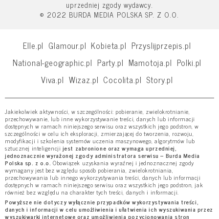
uprzedniej zgody wydawcy.
© 2022 BURDA MEDIA POLSKA SP. Z O.O.
Elle.pl
Glamour.pl
Kobieta.pl
Przyslijprzepis.pl
National-geographic.pl
Party.pl
Mamotoja.pl
Polki.pl
Viva.pl
Wizaz.pl
Cocolita.pl
Story.pl
Jakiekolwiek aktywności, w szczególności: pobieranie, zwielokrotnianie,
przechowywanie, lub inne wykorzystywanie treści, danych lub informacji
dostępnych w ramach niniejszego serwisu oraz wszystkich jego podstron, w
szczególności w celu ich eksploracji, zmierzającej do tworzenia, rozwoju,
modyfikacji i szkolenia systemów uczenia maszynowego, algorytmów lub
sztucznej inteligencji
jest zabronione oraz wymaga uprzedniej,
jednoznacznie wyrażonej zgody administratora serwisu – Burda Media
Polska sp. z o.o.
Obowiązek uzyskania wyraźnej i jednoznacznej zgody
wymagany jest bez względu sposób pobierania, zwielokrotniania,
przechowywania lub innego wykorzystywania treści, danych lub informacji
dostępnych w ramach niniejszego serwisu oraz wszystkich jego podstron, jak
również bez względu na charakter tych treści, danych i informacji.
Powyższe nie dotyczy wyłącznie przypadków wykorzystywania treści,
danych i informacji w celu umożliwienia i ułatwienia ich wyszukiwania przez
wyszukiwarki internetowe oraz umożliwienia pozycjonowania stron