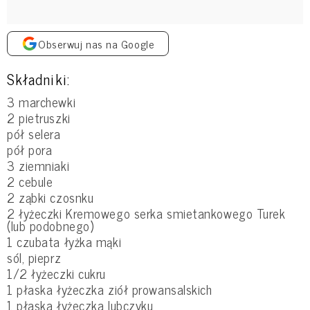
Obserwuj nas na Google
Składniki:
3 marchewki
2 pietruszki
pół selera
pół pora
3 ziemniaki
2 cebule
2 ząbki czosnku
2 łyżeczki Kremowego serka smietankowego Turek
(lub podobnego)
1 czubata łyżka mąki
sól, pieprz
1/2 łyżeczki cukru
1 płaska łyżeczka ziół prowansalskich
1 płaska łyżeczka lubczyku