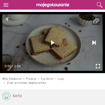
0:00 / 1:04
Moje Gotowanie
Przepisy
Typ dania
zupy
Zupa jarzynowa wegetariańska
karita