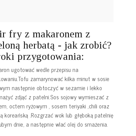
ir fry z makaronem z
eloną herbatą - jak zrobić?
oki przygotowania:
aron ugotować wedle przepisu na
owaniu.Tofu zamarynować kilka minut w sosie
wym następnie obtoczyć w sezamie i lekko
ażyć zdjąć z patelni.Sos sojowy wymieszać z
em, octem ryżowym , sosem teriyaki ,chili oraz
ą koreańską .Rozgrzać wok lub głęboką patelnię
ubym dnie, a następnie wlać olej do smażenia.