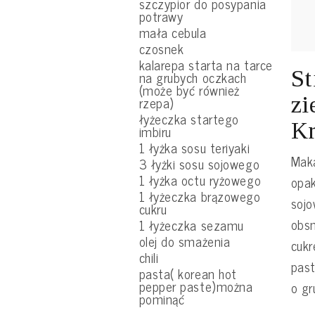
szczypior do posypania
potrawy
mała cebula
czosnek
kalarepa starta na tarce
St
na grubych oczkach
(może być również
zi
rzepa)
łyżeczka startego
Kr
imbiru
1 łyżka sosu teriyaki
Mak
3 łyżki sosu sojowego
1 łyżka octu ryżowego
opak
1 łyżeczka brązowego
sojo
cukru
obsm
1 łyżeczka sezamu
olej do smażenia
cukr
chili
past
pasta( korean hot
pepper paste)można
o gr
pominąć