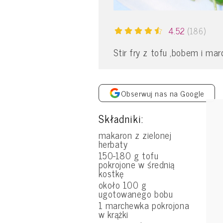
4.52
(186)
Stir fry z tofu ,bobem i ma
Obserwuj nas na Google
Składniki:
makaron z zielonej
herbaty
150-180 g tofu
pokrojone w średnią
kostkę
około 100 g
ugotowanego bobu
1 marchewka pokrojona
w krążki