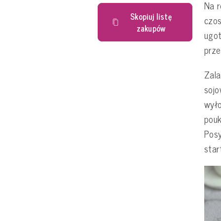
Na r
Skopiuj listę
czo
zakupów
ugot
prze
Zal
sojo
wył
pouk
Pos
star