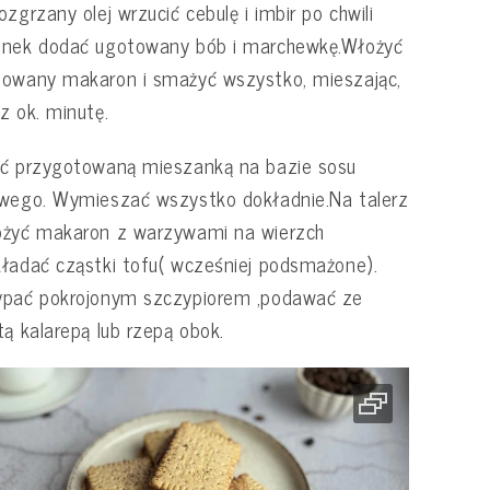
ozgrzany olej wrzucić cebulę i imbir po chwili
snek dodać ugotowany bób i marchewkę.Włożyć
owany makaron i smażyć wszystko, mieszając,
z ok. minutę.
ać przygotowaną mieszanką na bazie sosu
wego. Wymieszać wszystko dokładnie.Na talerz
ożyć makaron z warzywami na wierzch
ładać cząstki tofu( wcześniej podsmażone).
ypać pokrojonym szczypiorem ,podawać ze
tą kalarepą lub rzepą obok.