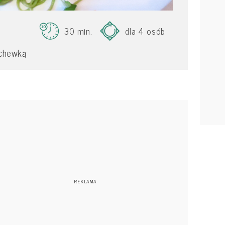
30 min.
dla 4 osób
rchewką