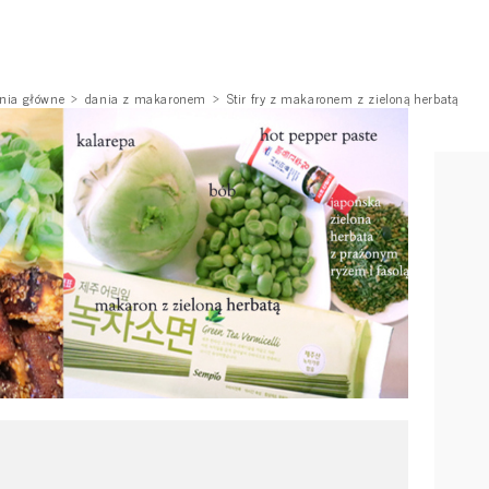
nia główne
dania z makaronem
Stir fry z makaronem z zieloną herbatą