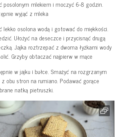
ć posolonym mlekiem i moczyć 6-8 godzin.
ępnie wyjąć z mleka
ć lekko osolona wodą i gotować do miękkości.
dzić. Ułożyć na deseczce i przycisnąć drugą
czką. Jajka roztrzepać z dwoma łyżkami wody
solić. Grzyby obtaczać najpierw w mące
ępnie w jajku i bułce. Smażyć na rozgrzanym
u z obu stron na rumiano. Podawać gorące
brane natką pietruszki.