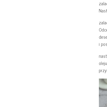
zala
Nast
zala
Odce
dese
i po
nast
olej
przy