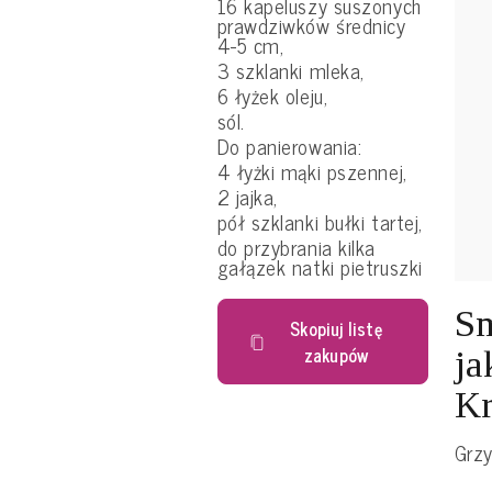
16 kapeluszy suszonych
prawdziwków średnicy
4-5 cm,
3 szklanki mleka,
6 łyżek oleju,
sól.
Do panierowania:
4 łyżki mąki pszennej,
2 jajka,
pół szklanki bułki tartej,
do przybrania kilka
gałązek natki pietruszki
Sm
Skopiuj listę
zakupów
ja
Kr
Grz