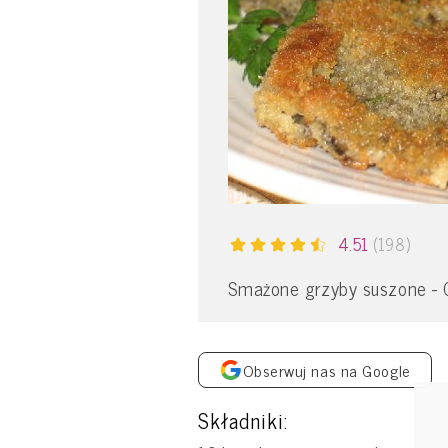
4.51
(198)
Smażone grzyby suszone - G
Obserwuj nas na Google
Składniki: