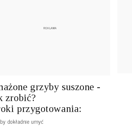
ażone grzyby suszone -
k zrobić?
oki przygotowania:
yby dokładnie umyć