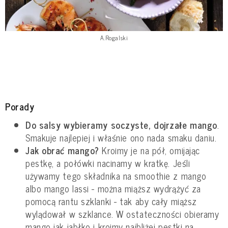
A.Rogalski
Porady
Do salsy wybieramy soczyste, dojrzałe mango
.
Smakuje najlepiej i właśnie ono nada smaku daniu.
Jak obrać mango?
Kroimy je na pół, omijając
pestkę, a połówki nacinamy w kratkę. Jeśli
używamy tego składnika na smoothie z mango
albo mango lassi - można miąższ wydrążyć za
pomocą rantu szklanki - tak aby cały miąższ
wylądował w szklance. W ostateczności obieramy
mango jak jabłko i kroimy najbliżej pestki na