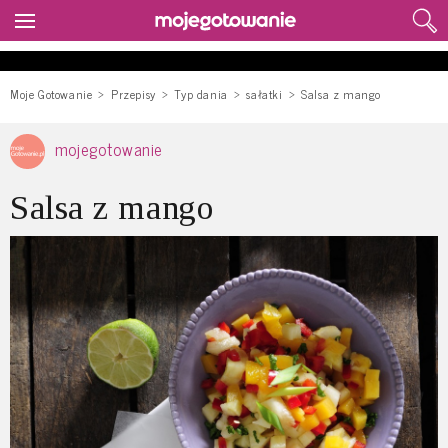
Moje Gotowanie
Przepisy
Typ dania
sałatki
Salsa z mango
mojegotowanie
Salsa z mango