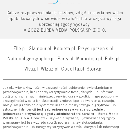
Dalsze rozpowszechnianie tekstów, zdjęć i materiałów wideo
opublikowanych w serwisie w całości lub w części wymaga
uprzedniej zgody wydawcy.
© 2022 BURDA MEDIA POLSKA SP. Z O.O.
Elle.pl
Glamour.pl
Kobieta.pl
Przyslijprzepis.pl
National-geographic.pl
Party.pl
Mamotoja.pl
Polki.pl
Viva.pl
Wizaz.pl
Cocolita.pl
Story.pl
Jakiekolwiek aktywności, w szczególności: pobieranie, zwielokrotnianie,
przechowywanie, lub inne wykorzystywanie treści, danych lub informacji
dostępnych w ramach niniejszego serwisu oraz wszystkich jego podstron, w
szczególności w celu ich eksploracji, zmierzającej do tworzenia, rozwoju,
modyfikacji i szkolenia systemów uczenia maszynowego, algorytmów lub
sztucznej inteligencji
jest zabronione oraz wymaga uprzedniej,
jednoznacznie wyrażonej zgody administratora serwisu – Burda Media
Polska sp. z o.o.
Obowiązek uzyskania wyraźnej i jednoznacznej zgody
wymagany jest bez względu sposób pobierania, zwielokrotniania,
przechowywania lub innego wykorzystywania treści, danych lub informacji