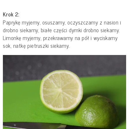
Krok 2:
Paprykę myjemy, osuszamy, oczyszczamy z nasion i
drobno siekamy, białe części dymki drobno siekamy.
Limonkę myjemy, przekrawamy na pół i wyciskamy
sok, natkę pietruszki siekamy.