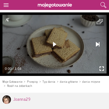
0:00 / 1:04
Moje Gotowanie
Przepisy
Typ dania
dania główne
dania mięsne
Rosół na żeberkach
Joanna29