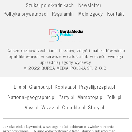
Szukaj po składnikach
Newsletter
Polityka prywatności
Regulamin
Moje zgody
Kontakt
Dalsze rozpowszechnianie tekstów, zdjęć i materiałów wideo
opublikowanych w serwisie w całości lub w części wymaga
uprzedniej zgody wydawcy.
© 2022 BURDA MEDIA POLSKA SP. Z O.O.
Elle.pl
Glamour.pl
Kobieta.pl
Przyslijprzepis.pl
National-geographic.pl
Party.pl
Mamotoja.pl
Polki.pl
Viva.pl
Wizaz.pl
Cocolita.pl
Story.pl
Jakiekolwiek aktywności, w szczególności: pobieranie, zwielokrotnianie,
przechowywanie, lub inne wykorzystywanie treści, danych lub informacji