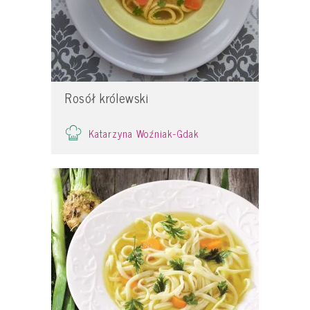
Rosół królewski
Katarzyna Woźniak-Gdak