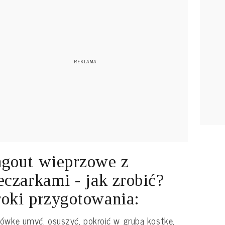
gout wieprzowe z
eczarkami - jak zrobić?
oki przygotowania:
ówkę umyć, osuszyć, pokroić w grubą kostkę,