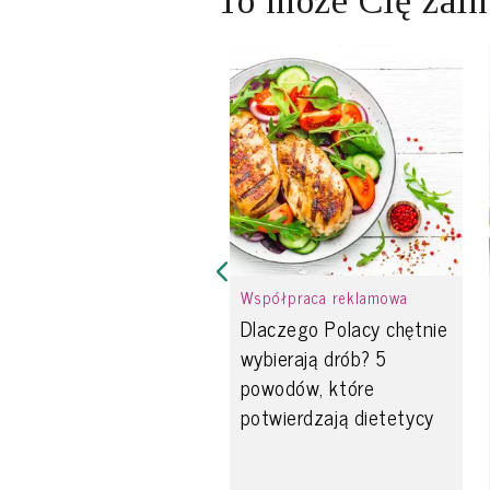
To może Cię zain
Współpraca reklamowa
Dlaczego Polacy chętnie
wybierają drób? 5
powodów, które
potwierdzają dietetycy