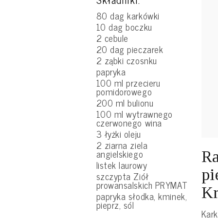
80 dag karkówki
10 dag boczku
2 cebule
20 dag pieczarek
2 ząbki czosnku
papryka
100 ml przecieru
pomidorowego
200 ml bulionu
100 ml wytrawnego
czerwonego wina
3 łyżki oleju
2 ziarna ziela
angielskiego
Ra
listek laurowy
pi
szczypta Ziół
prowansalskich PRYMAT
Kr
papryka słodka, kminek,
pieprz, sól
Kark