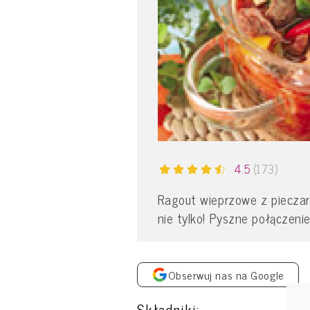
4.5
(173)
Ragout wieprzowe z pieczark
nie tylko! Pyszne połączeni
Obserwuj nas na Google
Składniki: