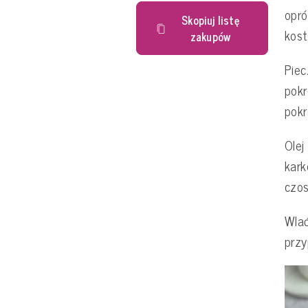
opró
Skopiuj listę
kost
zakupów
Piec
pokr
pokr
Olej
kark
czos
Wlać
przy