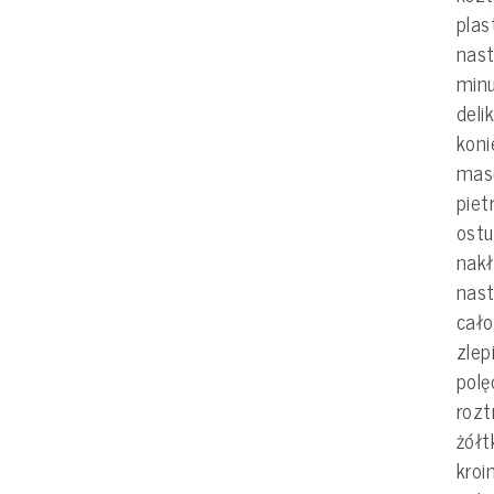
plas
nas
minu
deli
koni
mas
piet
ostu
nak
nast
cało
zle
polę
rozt
żółt
kroi