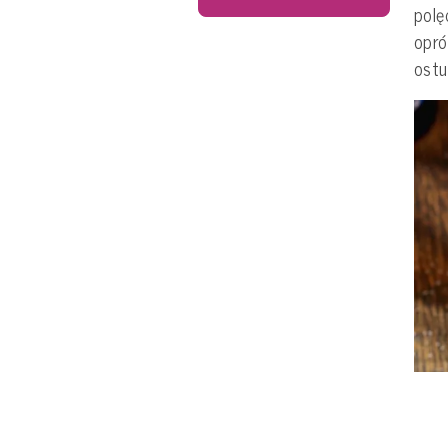
polę
opró
ostu