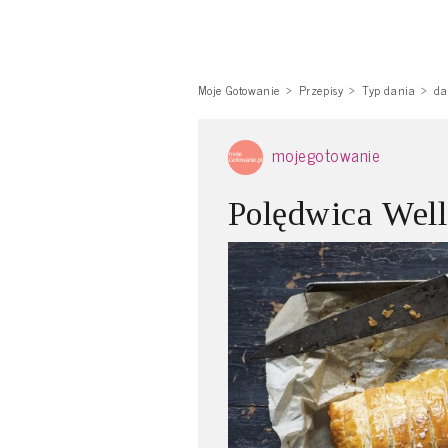
Moje Gotowanie
Przepisy
Typ dania
da
mojegotowanie
Polędwica Well