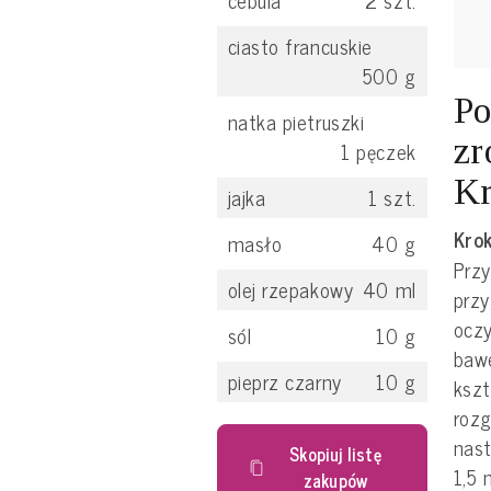
cebula
2
szt.
ciasto francuskie
500
g
Po
natka pietruszki
zr
1
pęczek
Kr
jajka
1
szt.
Krok
masło
40
g
Przy
olej rzepakowy
40
ml
przy
oczy
sól
10
g
bawe
pieprz czarny
10
g
kszt
rozg
nast
Skopiuj listę
1,5 
zakupów