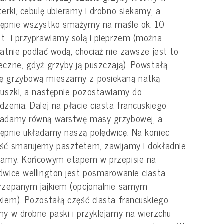
terki, cebulę ubieramy i drobno siekamy, a
tępnie wszystko smażymy na maśle ok. 10
t i przyprawiamy solą i pieprzem (można
katnie podlać wodą, chociaż nie zawsze jest to
eczne, gdyż grzyby ją puszczają). Powstałą
ę grzybową mieszamy z posiekaną natką
ruszki, a następnie pozostawiamy do
dzenia. Dalej na płacie ciasta francuskiego
ładamy równą warstwę masy grzybowej, a
ępnie układamy naszą polędwicę. Na koniec
ść smarujemy pasztetem, zawijamy i dokładnie
piamy. Końcowym etapem w przepisie na
dwice wellington jest posmarowanie ciasta
rzepanym jajkiem (opcjonalnie samym
kiem). Pozostałą część ciasta francuskiego
my w drobne paski i przyklejamy na wierzchu