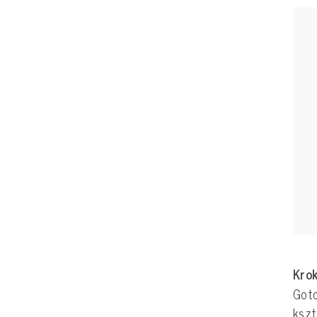
Krok
Goto
kszt