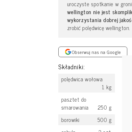
uroczyste spotkanie w gron
wellington nie jest skomp
wykorzystania dobrej jakoś
zrobić polędwicę wellington.
Obserwuj nas na Google
Składniki:
polędwica wołowa
1
kg
pasztet do
smarowania
250
g
borowiki
500
g