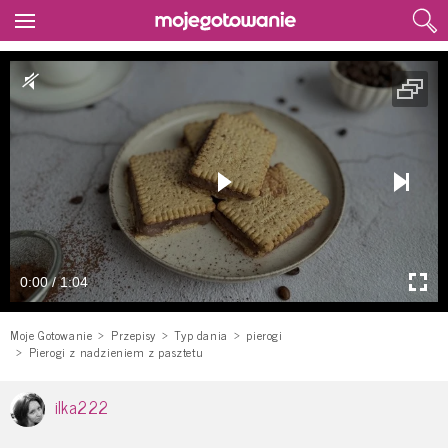
0:00 / 1:04
Moje Gotowanie
Przepisy
Typ dania
pierogi
Pierogi z nadzieniem z pasztetu
ilka222