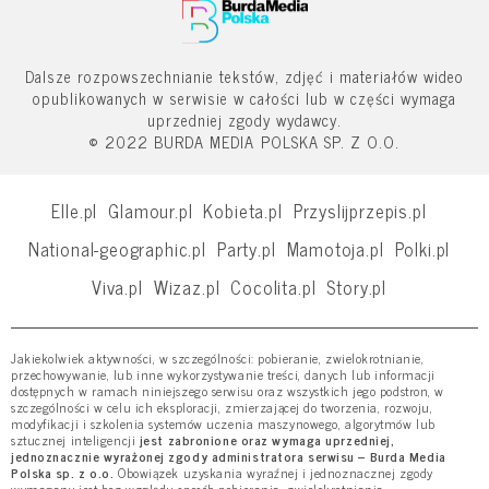
Dalsze rozpowszechnianie tekstów, zdjęć i materiałów wideo
opublikowanych w serwisie w całości lub w części wymaga
uprzedniej zgody wydawcy.
© 2022 BURDA MEDIA POLSKA SP. Z O.O.
Elle.pl
Glamour.pl
Kobieta.pl
Przyslijprzepis.pl
National-geographic.pl
Party.pl
Mamotoja.pl
Polki.pl
Viva.pl
Wizaz.pl
Cocolita.pl
Story.pl
Jakiekolwiek aktywności, w szczególności: pobieranie, zwielokrotnianie,
przechowywanie, lub inne wykorzystywanie treści, danych lub informacji
dostępnych w ramach niniejszego serwisu oraz wszystkich jego podstron, w
szczególności w celu ich eksploracji, zmierzającej do tworzenia, rozwoju,
modyfikacji i szkolenia systemów uczenia maszynowego, algorytmów lub
sztucznej inteligencji
jest zabronione oraz wymaga uprzedniej,
jednoznacznie wyrażonej zgody administratora serwisu – Burda Media
Polska sp. z o.o.
Obowiązek uzyskania wyraźnej i jednoznacznej zgody