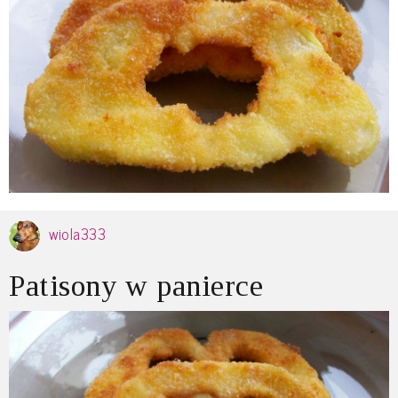
wiola333
Patisony w panierce